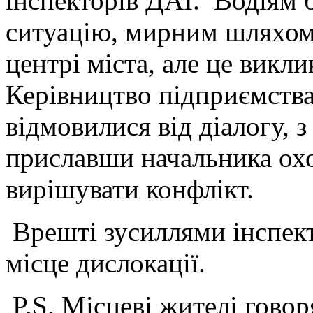
інспекторів ДАІ. Водіям 
ситуацію, мирним шляхом,
центрі міста, але це викл
Керівництво підприємства
відмовилися від діалогу, 
приславши начальника ох
вирішувати конфлікт.
Врешті зусиллями інспек
місце дислокації.
P.S. Місцеві жителі гово