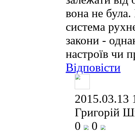
вона не була.
система рухн
закони - однак
настроїв чи 
Відповісти
2015.03.13 
Григорій Ш
0
0