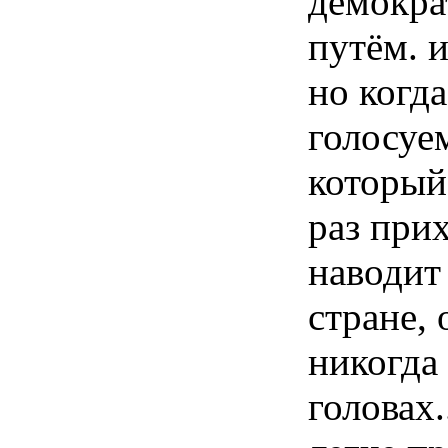
демокра
путём. и
но когда
голосуем
который
раз при
наводит
стране, 
никогда
головах