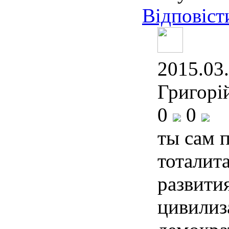
Відповіст
2015.03.
Григорі
0
0
ты сам 
тоталита
развити
цивилиз