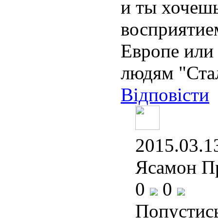
и ты хочеш
восприятие
Европе или 
людям "Стал
Відповісти
2015.03.13
Ясамон П
0
0
Попустись