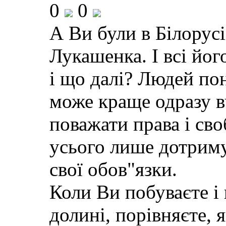
0
0
А Ви були в Білорус
Лукашенка. І всі йог
і що далі? Людей по
може краще одразу в
поважати права і св
усього лише дотриму
свої обов"язки.
Коли Ви побуваєте і 
долині, порівняєте, 