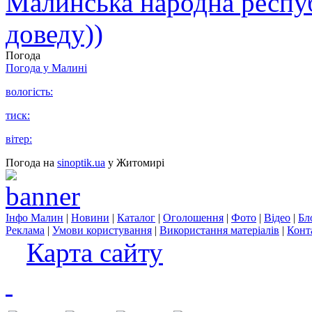
Малинська народна республ
доведу))
Погода
Погода у
Малині
вологість:
тиск:
вітер:
Погода на
sinoptik.ua
у Житомирі
Інфо Малин
|
Новини
|
Каталог
|
Оголошення
|
Фото
|
Відео
|
Бл
Реклама
|
Умови користування
|
Використання матеріалів
|
Конт
Карта сайту