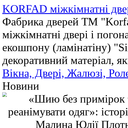
KORFAD міжкімнатні две
Фабрика дверей ТМ "Korfa
міжкімнатні двері і пого
екошпону (ламінатіну) "Si
декоративний матеріал, як
Вікна, Двері, Жалюзі, Рол
Новини