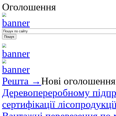
Оголошення
Решта →
Нові оголошення
Деревопереробному підпри
сертифікації лісопродукції
Вантажні перевезення по мі