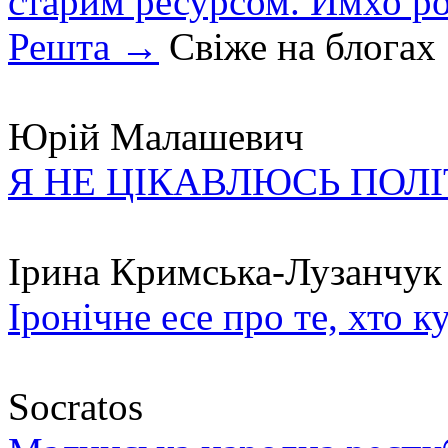
старим ресурсом. Имхо р
Решта →
Свіже на блогах
Юрій Малашевич
Я НЕ ЦІКАВЛЮСЬ ПОЛ
Ірина Кримська-Лузанчук
Іронічне есе про те, хто к
Socratos