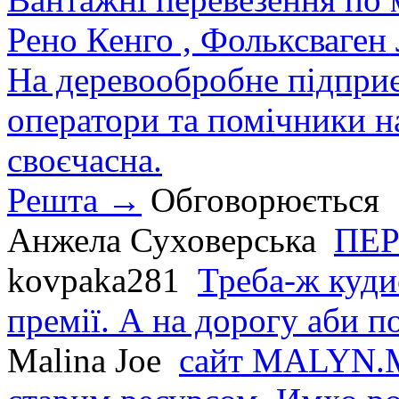
Рено Кенго , Фольксваген Л
На деревообробне підприєм
оператори та помічники на
своєчасна.
Решта →
Обговорюється
Анжела Суховерська
ПЕР
kovpaka281
Треба-ж куди
премії. А на дорогу аби по
Malina Joe
сайт MALYN.M