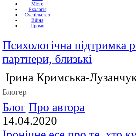
Місто
Екологія
Суспільство
Війна
Промо
Психологічна підтримка р
партнери, близькі
Ірина Кримська-Лузанчу
Блогер
Блог
Про автора
14.04.2020
Іронічне есе про те, хто к