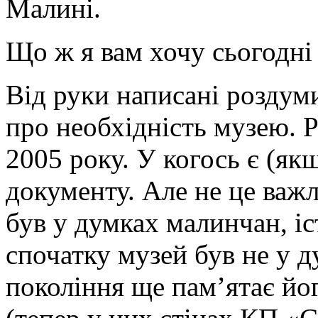
Малині.
Що ж я вам хочу сьогодні
Від руки написані розду
про необхідність музею. 
2005 року. У когось є (як
документу. Але не це важ
був у думках малинчан, іст
спочатку музей був не у д
покоління ще пам’ятає йо