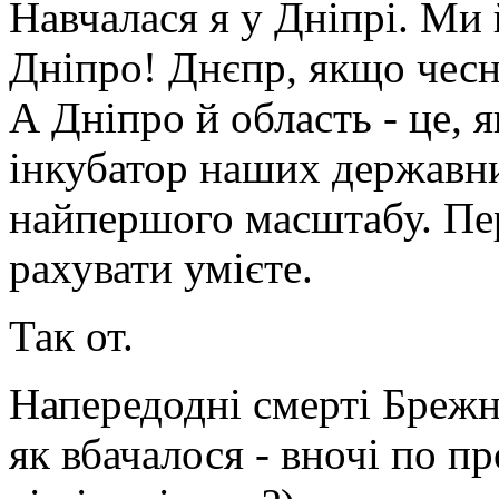
Навчалася я у Дніпрі. Ми 
Дніпро! Днєпр, якщо чесно
А Дніпро й область - це, я
інкубатор наших державних
найпершого масштабу. Пер
рахувати умієте.
Так от.
Напередодні смерті Брежнє
як вбачалося - вночі по п