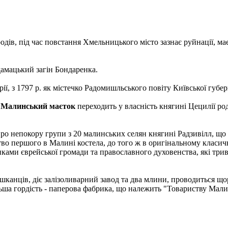
одів, під час повстання Хмельницького місто зазнає руйнації, ма
дамацький загін Бондаренка.
ії, з 1797 р. як містечко Радомишльського повіту Київської губерн
,
Малинський маєток
переходить у власність княгині Цецилії род
ро непокору групи з 20 малинських селян княгині Радзивілл, що 
ицтво першого в Малині костела, до того ж в оригінальному клас
ами єврейської громади та православного духовенства, які трив
мешканців, діє залізоливарний завод та два млини, проводиться 
ільша гордість - паперова фабрика, що належить "Товариству Ма