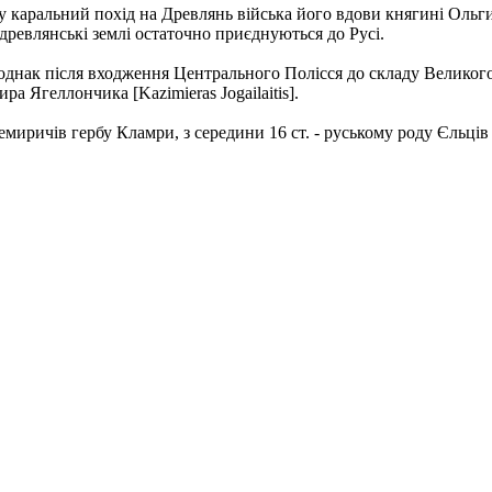
каральний похід на Древлянь війська його вдови княгині Ольги.
древлянські землі остаточно приєднуються до Русі.
однак після входження Центрального Полісся до складу Великог
а Ягеллончика [Kazimieras Jogailaitis].
ричів гербу Кламри, з середини 16 ст. - руському роду Єльців 