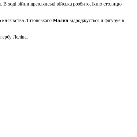
 В ході війни древлянські війська розбито, їхню столицю
о князівства Литовського
Малин
відроджується й фігурує в
гербу Леліва.