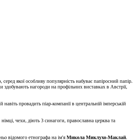
 серед якої особливу популярність набуває папіросний папір.
 здобувають нагороди на профільних виставках в Австрії,
 навіть провадить піар-компанії в центральній імперській
 німці, чехи, діють 3 синагоги, православна церква та
ньо відомого етнографа на ім'я
Микола Миклухо-Маклай
.