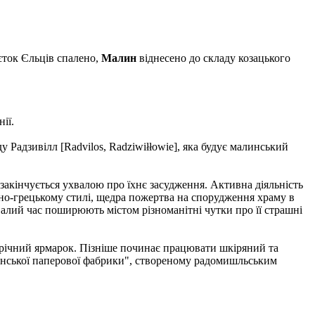
єток Єльців спалено,
Малин
віднесено до складу козацького
ії.
у Радзивілл [Radvilos, Radziwiłłowie], яка будує малинський
закінчується ухвалою про їхнє засудження. Активна діяльність
ично-грецькому стилі, щедра пожертва на спорудження храму в
алий час поширюють містом різноманітні чутки про її страшні
щорічний ярмарок. Пізніше починає працювати шкіряний та
линської паперової фабрики", створеному радомишльським