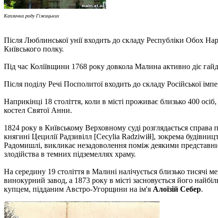
Капличка роду Гіжицьких
Після Люблинської унії входить до складу Республіки Обох Нар
Київського полку.
Під час Коліївщини 1768 року довкола Малина активно діє гай
Після поділу Речі Посполитої входить до складу Російської імпер
Наприкінці 18 століття, коли в місті проживає близько 400 осіб
костел Святої Анни.
1824 року в Київському Верховному суді розглядається справа п
княгині Цецилії Радзивілл [Cecylia Radziwiłł], зокрема будівн
Радомишлі, викликає незадоволення поміж деякими представник
злодійства в темних підземеллях храму.
На середину 19 століття в Малині налічується близько тисячі 
винокурний завод, а 1873 року в місті засновується його найб
купцем, підданим Австро-Угорщини на ім'я
Алоїзій Себер
.