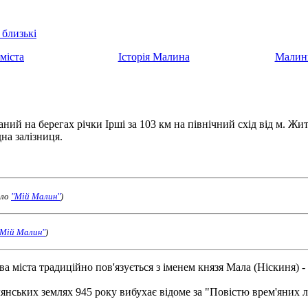
 близькі
 міста
Історія Малина
Малин
й на берегах річки Ірші за 103 км на північний схід від м. Жито
дна залізниця.
ело
"Мій Малин"
)
"Мій Малин"
)
ва міста традиційно пов'язується з іменем князя Мала (Ніскиня) -
нських землях 945 року вибухає відоме за "Повістю врем'яних лі