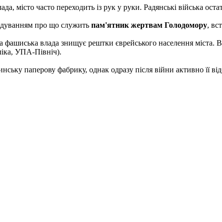
а, місто часто переходить із рук у руки. Радянські війська оста
гадуванням про що служить
пам'ятник жертвам Голодомору
, вс
ема фашиська влада знищує рештки єврейського населення міста. В
ліка, УПА-Північ).
ську паперову фабрику, однак одразу після війни активно її від