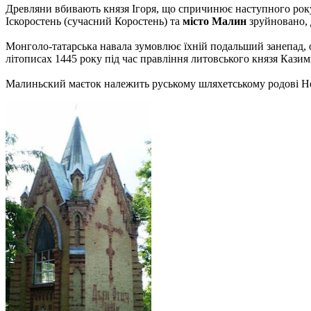
Древляни вбивають князя Ігоря, що спричинює наступного року 
Іскоростень (сучасний Коростень) та
місто Малин
зруйновано, 
Монголо-татарська навала зумовлює їхній подальший занепад, 
літописах 1445 року під час правління литовського князя Казимир
Малиньский маєток належить руському шляхетському родові Неми