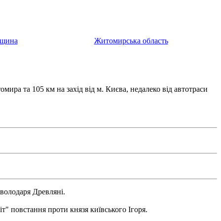
щина
Житомирська область
мира та 105 км на захід від м. Києва, недалеко від автотраси
 володаря Древляні.
т" повстання проти князя київського Ігоря.