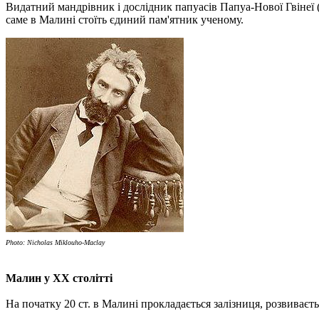
Видатний мандрівник і дослідник папуасів Папуа-Нової Гвінеї
саме в Малині стоїть єдиний пам'ятник ученому.
Photo: Nicholas Miklouho-Maclay
Малин у ХХ столітті
На початку 20 ст. в Малині прокладається залізниця, розвиваєть