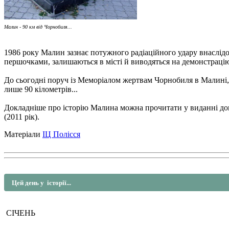
Малин - 90 км від Чорнобиля...
1986 року Малин зазнає потужного радіаційного удару внаслідо
першочками, залишаються в місті й виводяться на демонстрацію
До сьогодні поруч із Меморіалом жертвам Чорнобиля в Малині,
лише 90 кілометрів...
Докладніше про історію Малина можна прочитати у виданні до
(2011 рік).
Матеріали
ІЦ Полісся
Цей день у історії...
СІЧЕНЬ