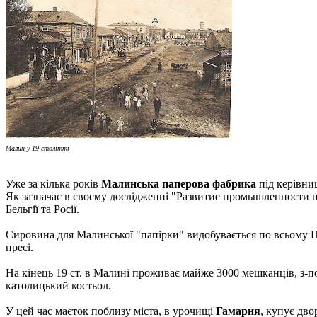
Малин у 19 столітті
Уже за кілька років
Малинська паперова фабрика
під керівни
Як зазначає в своєму дослідженні "Развитие промышленности н
Бельгії та Росії.
Сировина для Малинської "папірки" видобувається по всьому Пол
пресі.
На кінець 19 ст. в Малині проживає майже 3000 мешканців, з-пом
католицький костьол.
У цей час маєток поблизу міста, в урочищі
Гамарня
, купує дво