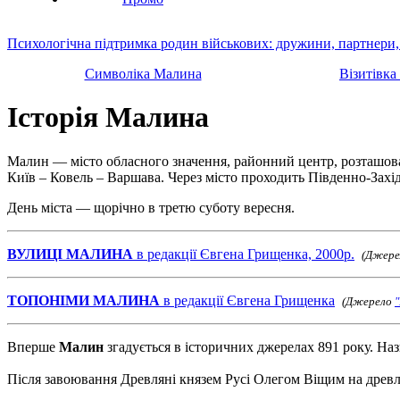
Психологічна підтримка родин військових: дружини, партнери,
Символіка Малина
Візитівка
Історія Малина
Малин — місто обласного значення, районний центр, розташовани
Київ – Ковель – Варшава. Через місто проходить Південно-Захі
День міста — щорічно в третю суботу вересня.
ВУЛИЦІ МАЛИНА
в редакції Євгена Грищенка, 2000р.
(Джер
ТОПОНІМИ МАЛИНА
в редакції Євгена Грищенка
(Джерело
Вперше
Малин
згадується в історичних джерелах 891 року. Наз
Після завоювання Древляні князем Русі Олегом Віщим на древля