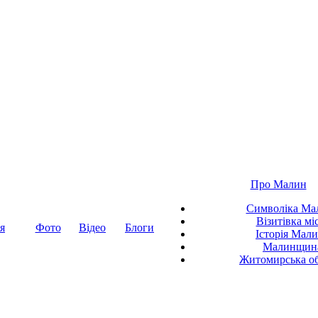
Про Малин
Символіка Ма
Візитівка мі
я
Фото
Відео
Блоги
Історія Мал
Малинщин
Житомирська об