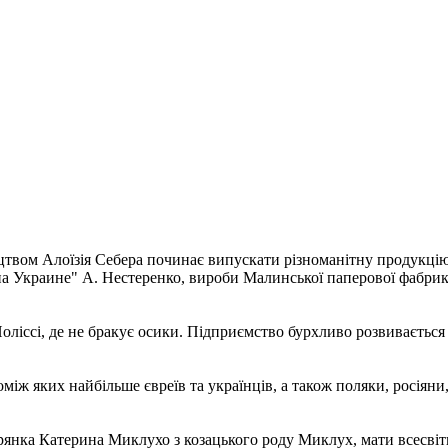
цтвом Алоїзія Себера починає випускати різноманітну продукцію,
а Украине" А. Нестеренко, вироби Малинської паперової фабрики
іссі, де не бракує осики. Підприємство бурхливо розвивається й
іж яких найбільше євреїв та українців, а також поляки, росіяни,
рянка Катерина Миклухо з козацького роду Миклух, мати всесвіт