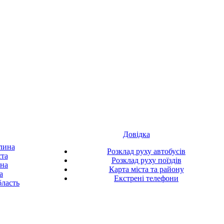
Довідка
лина
Розклад руху автобусів
ста
Розклад руху поїздів
ина
Карта міста та району
а
Екстрені телефони
ласть