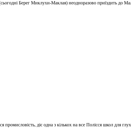
 (сьогодні Берег Миклухи-Маклая) неодноразово приїздить до Ма
ся промисловість, діє одна з кількох на все Полісся школ для глух