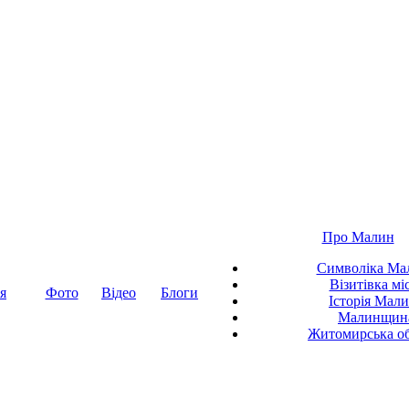
Про Малин
Символіка Ма
Візитівка мі
я
Фото
Відео
Блоги
Історія Мал
Малинщин
Житомирська об