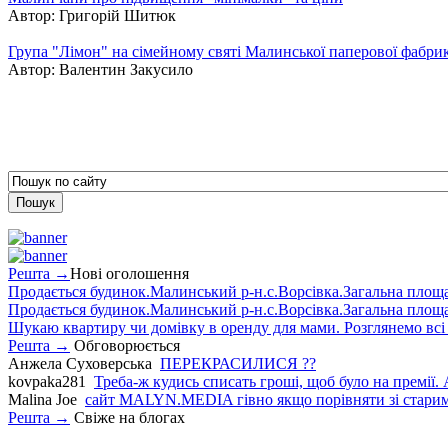
Автор:
Григорій Шитюк
Група "Лімон" на сімейному святі Малинської паперової фабри
Автор:
Валентин Закусило
Решта →
Нові оголошення
Продається будинок.Малинський р-н.с.Ворсівка.Загальна площа5
Продається будинок.Малинський р-н.с.Ворсівка.Загальна площа5
Шукаю квартиру чи домівку в оренду для мами. Розглянемо всі в
Решта →
Обговорюється
Анжела Суховерська
ПЕРЕКРАСИЛИСЯ ??
kovpaka281
Треба-ж кудись списать гроші, щоб було на премії. 
Malina Joe
сайт MALYN.MEDIA гiвно якщо порiвняти зi старим
Решта →
Свіже на блогах