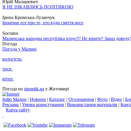
Юрій Малашевич
Я НЕ ЦІКАВЛЮСЬ ПОЛІТИКОЮ
Ірина Кримська-Лузанчук
Іронічне есе про те, хто куди сміття несе
Socratos
Малинська народна республіка існує!!! Не вірите? Зараз доведу)
Погода
Погода у
Малині
вологість:
тиск:
вітер:
Погода на
sinoptik.ua
у Житомирі
Інфо Малин
|
Новини
|
Каталог
|
Оголошення
|
Фото
|
Відео
|
Бл
Реклама
|
Умови користування
|
Використання матеріалів
|
Конт
Карта сайту