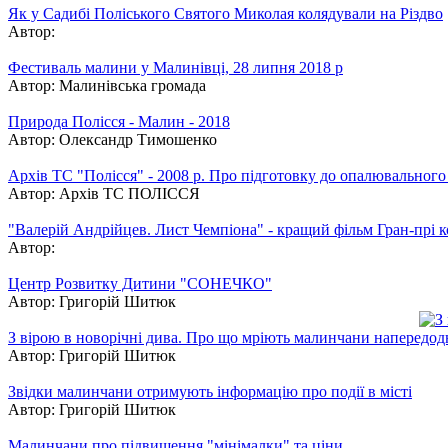
Як у Садибі Поліського Святого Миколая колядували на Різдво
Автор:
Фестиваль малини у Малинівці, 28 липня 2018 р
Автор:
Малинівська громада
Природа Полісся - Малин - 2018
Автор:
Олександр Тимошенко
Архів ТС "Полісся" - 2008 р. Про підготовку до опалювального
Автор:
Архів ТС ПОЛІССЯ
"Валерій Андрійцев. Лист Чемпіона" - кращий фільм Гран-прі к
Автор:
Центр Розвитку Дитини "СОНЕЧКО"
Автор:
Григорій Шитюк
З вірою в новорічні дива. Про що мріють малинчани напередодн
Автор:
Григорій Шитюк
Звідки малинчани отримують інформацію про події в місті
Автор:
Григорій Шитюк
Малинчани про підвищення "мінімалки" та ціни