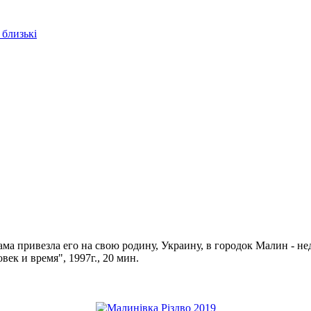
 близькі
ама привезла его на свою родину, Украину, в городок Малин - н
век и время", 1997г., 20 мин.