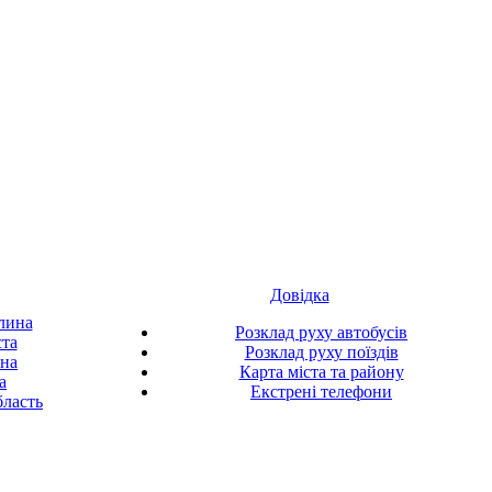
Довідка
лина
Розклад руху автобусів
ста
Розклад руху поїздів
ина
Карта міста та району
а
Екстрені телефони
ласть