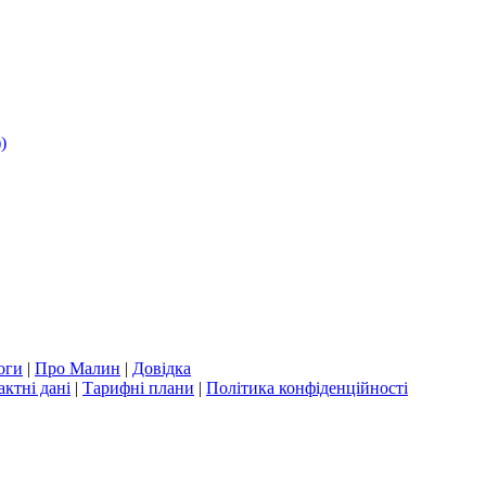
)
оги
|
Про Малин
|
Довідка
актні дані
|
Тарифні плани
|
Політика конфіденційності