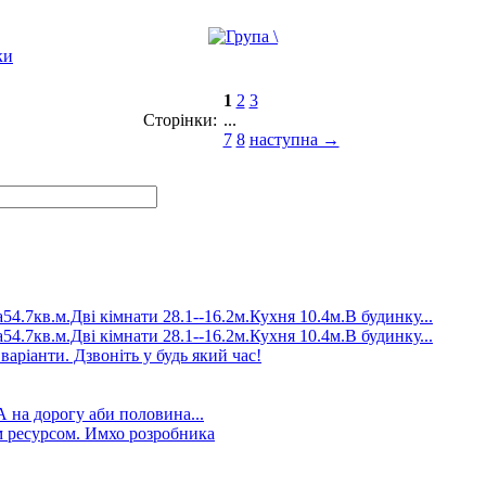
ки
1
2
3
Сторінки:
...
7
8
наступна →
4.7кв.м.Дві кімнати 28.1--16.2м.Кухня 10.4м.В будинку...
4.7кв.м.Дві кімнати 28.1--16.2м.Кухня 10.4м.В будинку...
аріанти. Дзвоніть у будь який час!
А на дорогу аби половина...
 ресурсом. Имхо розробника