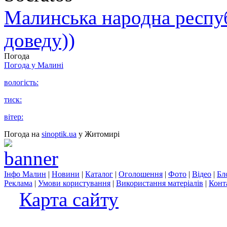
Малинська народна республ
доведу))
Погода
Погода у
Малині
вологість:
тиск:
вітер:
Погода на
sinoptik.ua
у Житомирі
Інфо Малин
|
Новини
|
Каталог
|
Оголошення
|
Фото
|
Відео
|
Бл
Реклама
|
Умови користування
|
Використання матеріалів
|
Конт
Карта сайту