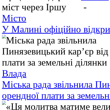
-
Місто
У Малині офіційно відкри
Влада
Міська рада звільнила Пи
орендної плати за земельн