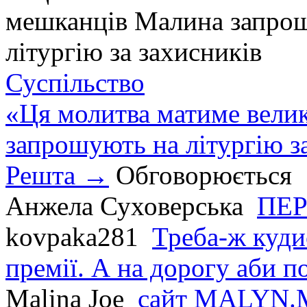
Суспільство
«Ця молитва матиме вели
запрошують на літургію з
Решта →
Обговорюється
Анжела Суховерська
ПЕР
kovpaka281
Треба-ж куди
премії. А на дорогу аби по
Malina Joe
сайт MALYN.M