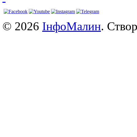
© 2026
ІнфоМалин
. Ство