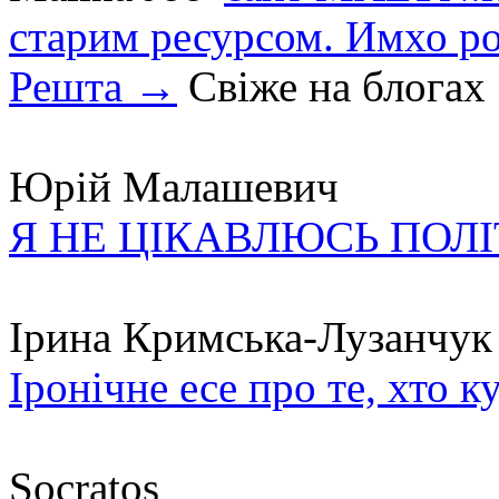
старим ресурсом. Имхо р
Решта →
Свіже на блогах
Юрій Малашевич
Я НЕ ЦІКАВЛЮСЬ ПОЛ
Ірина Кримська-Лузанчук
Іронічне есе про те, хто к
Socratos