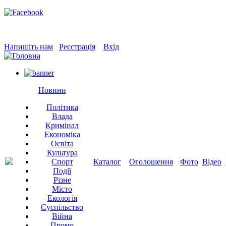
Напишіть нам
Реєстрація
Вхід
Новини
Політика
Влада
Кримінал
Економіка
Освіта
Культура
Спорт
Каталог
Оголошення
Фото
Відео
Події
Різне
Місто
Екологія
Суспільство
Війна
Промо