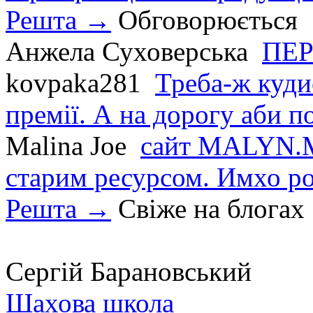
Решта →
Обговорюється
Анжела Суховерська
ПЕР
kovpaka281
Треба-ж куди
премії. А на дорогу аби по
Malina Joe
сайт MALYN.M
старим ресурсом. Имхо р
Решта →
Свіже на блогах
Сергій Барановський
Шахова школа