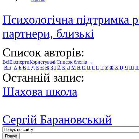
Психологічна підтримка р
партнери, близькі
Список авторів:
Всі
Експерти
Користувачі
Список блогів →
Всі
А
Б
В
Г
Д
Е
Є
Ж
З
І
Й
К
Л
М
Н
О
П
Р
С
Т
У
Ф
Х
Ц
Ч
Ш
Останній запис:
Шахова школа
Сергій Барановський