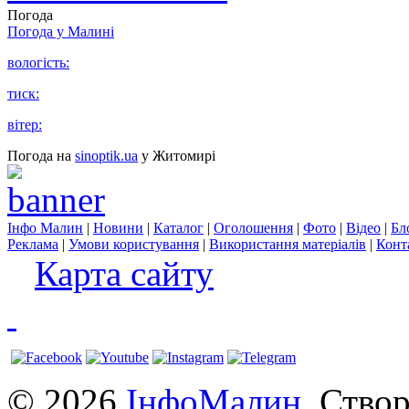
Погода
Погода у
Малині
вологість:
тиск:
вітер:
Погода на
sinoptik.ua
у Житомирі
Інфо Малин
|
Новини
|
Каталог
|
Оголошення
|
Фото
|
Відео
|
Бл
Реклама
|
Умови користування
|
Використання матеріалів
|
Конт
Карта сайту
© 2026
ІнфоМалин
. Ство