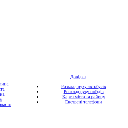
Довідка
лина
Розклад руху автобусів
ста
Розклад руху поїздів
ина
Карта міста та району
а
Екстрені телефони
ласть