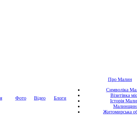
Про Малин
Символіка Ма
Візитівка мі
я
Фото
Відео
Блоги
Історія Мал
Малинщин
Житомирська об