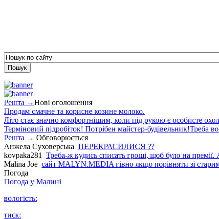
Решта →
Нові оголошення
Продам смачне та корисне козине молоко.
Літо стає значно комфортнішим, коли під рукою є особисте охо
Терміновий підробіток! Потрібен майстер-будівельник!Треба во
Решта →
Обговорюється
Анжела Суховерська
ПЕРЕКРАСИЛИСЯ ??
kovpaka281
Треба-ж кудись списать гроші, щоб було на премії. 
Malina Joe
сайт MALYN.MEDIA гiвно якщо порiвняти зi старим
Погода
Погода у
Малині
вологість:
тиск: