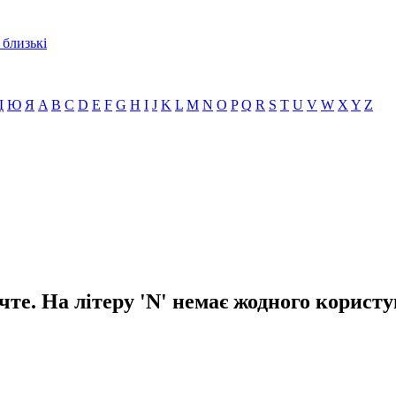
 близькі
Щ
Ю
Я
A
B
C
D
E
F
G
H
I
J
K
L
M
N
O
P
Q
R
S
T
U
V
W
X
Y
Z
чте. На літеру 'N' немає жодного користу