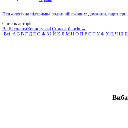
Психологічна підтримка родин військових: дружини, партнери,
Список авторів:
Всі
Експерти
Користувачі
Список блогів →
Всі
А
Б
В
Г
Д
Е
Є
Ж
З
І
Й
К
Л
М
Н
О
П
Р
С
Т
У
Ф
Х
Ц
Ч
Ш
Виба