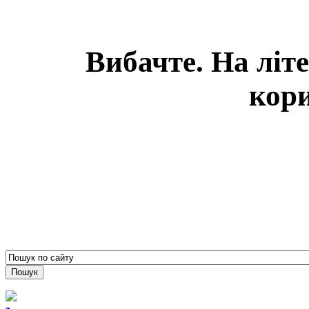
Вибачте. На літ
кори