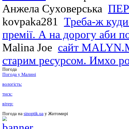
Анжела Суховерська
ПЕР
kovpaka281
Треба-ж куди
премії. А на дорогу аби по
Malina Joe
сайт MALYN.M
старим ресурсом. Имхо р
Погода
Погода у
Малині
вологість:
тиск:
вітер:
Погода на
sinoptik.ua
у Житомирі