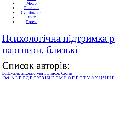
Місто
Екологія
Суспільство
Війна
Промо
Психологічна підтримка р
партнери, близькі
Список авторів:
Всі
Експерти
Користувачі
Список блогів →
Всі
А
Б
В
Г
Д
Е
Є
Ж
З
І
Й
К
Л
М
Н
О
П
Р
С
Т
У
Ф
Х
Ц
Ч
Ш