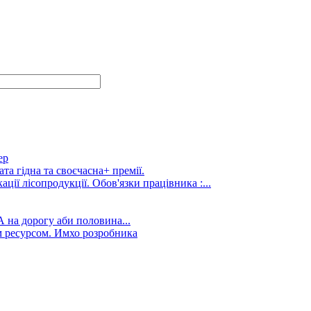
ер
та гідна та своєчасна+ премії.
ції лісопродукції. Обов'язки працівника :...
А на дорогу аби половина...
 ресурсом. Имхо розробника