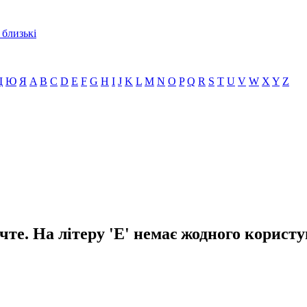
 близькі
Щ
Ю
Я
A
B
C
D
E
F
G
H
I
J
K
L
M
N
O
P
Q
R
S
T
U
V
W
X
Y
Z
чте. На літеру 'Е' немає жодного користу