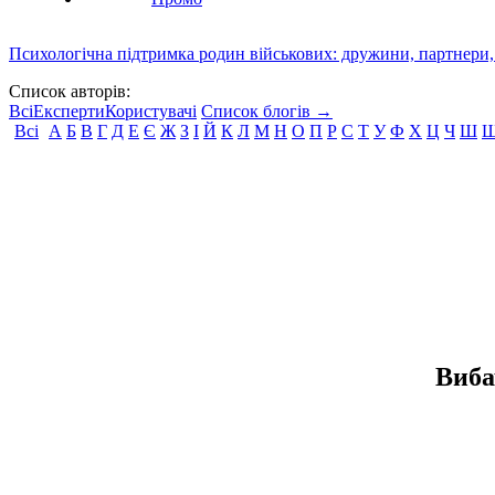
Психологічна підтримка родин військових: дружини, партнери,
Список авторів:
Всі
Експерти
Користувачі
Список блогів →
Всі
А
Б
В
Г
Д
Е
Є
Ж
З
І
Й
К
Л
М
Н
О
П
Р
С
Т
У
Ф
Х
Ц
Ч
Ш
Виба