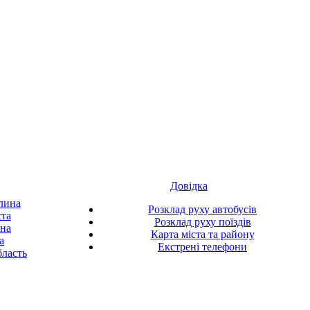
Довідка
лина
Розклад руху автобусів
ста
Розклад руху поїздів
ина
Карта міста та району
а
Екстрені телефони
ласть