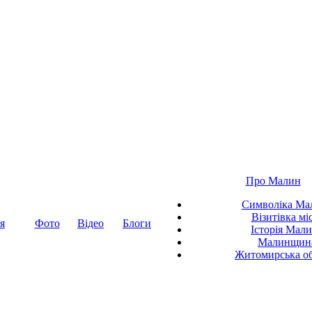
Про Малин
Символіка Ма
Візитівка мі
я
Фото
Відео
Блоги
Історія Мал
Малинщин
Житомирська об