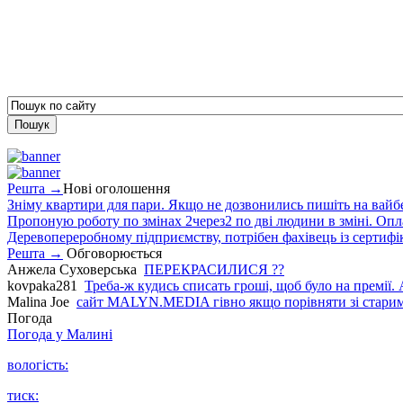
Решта →
Нові оголошення
Зніму квартири для пари. Якщо не дозвонились пишіть на вайб
Пропоную роботу по змінах 2через2 по дві людини в зміні. Опла
Деревопереробному підприємству, потрібен фахівець із сертифіка
Решта →
Обговорюється
Анжела Суховерська
ПЕРЕКРАСИЛИСЯ ??
kovpaka281
Треба-ж кудись списать гроші, щоб було на премії. 
Malina Joe
сайт MALYN.MEDIA гiвно якщо порiвняти зi старим
Погода
Погода у
Малині
вологість:
тиск: