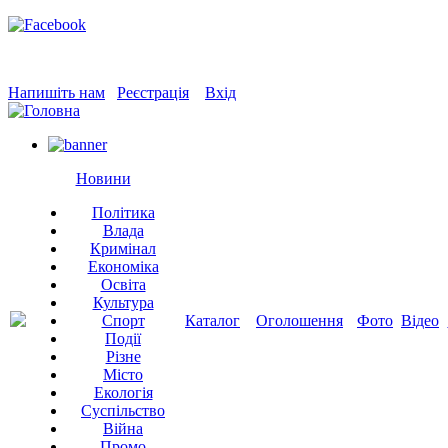
Напишіть нам
Реєстрація
Вхід
Новини
Політика
Влада
Кримінал
Економіка
Освіта
Культура
Спорт
Каталог
Оголошення
Фото
Відео
Події
Різне
Місто
Екологія
Суспільство
Війна
Промо