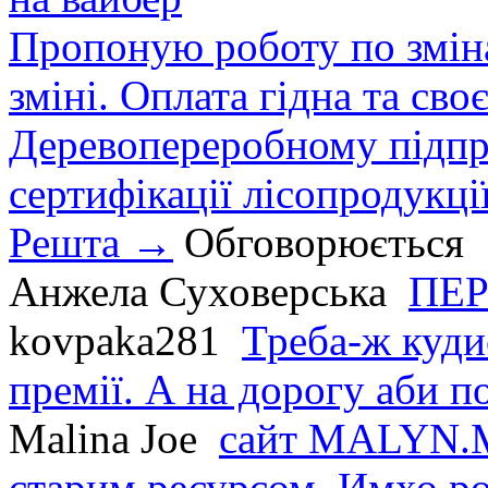
Пропоную роботу по зміна
зміні. Оплата гідна та сво
Деревопереробному підпри
сертифікації лісопродукції
Решта →
Обговорюється
Анжела Суховерська
ПЕР
kovpaka281
Треба-ж куди
премії. А на дорогу аби по
Malina Joe
сайт MALYN.M
старим ресурсом. Имхо р