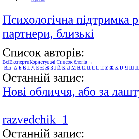
Психологічна підтримка р
партнери, близькі
Список авторів:
Всі
Експерти
Користувачі
Список блогів →
Всі
А
Б
В
Г
Д
Е
Є
Ж
З
І
Й
К
Л
М
Н
О
П
Р
С
Т
У
Ф
Х
Ц
Ч
Ш
Останній запис:
Нові обличчя, або за лаш
razvedchik_1
Останній запис: