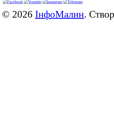
© 2026
ІнфоМалин
. Ство