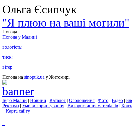
Ольга Єсипчук
"Я плюю на ваші могили"
Погода
Погода у
Малині
вологість:
тиск:
вітер:
Погода на
sinoptik.ua
у Житомирі
Інфо Малин
|
Новини
|
Каталог
|
Оголошення
|
Фото
|
Відео
|
Бл
Реклама
|
Умови користування
|
Використання матеріалів
|
Конт
Карта сайту