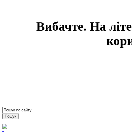
Вибачте. На літ
кори