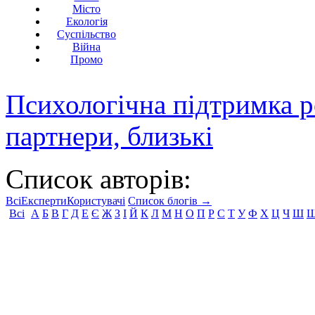
Місто
Екологія
Суспільство
Війна
Промо
Психологічна підтримка р
партнери, близькі
Список авторів:
Всі
Експерти
Користувачі
Список блогів →
Всі
А
Б
В
Г
Д
Е
Є
Ж
З
І
Й
К
Л
М
Н
О
П
Р
С
Т
У
Ф
Х
Ц
Ч
Ш