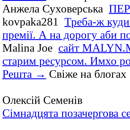
Анжела Суховерська
ПЕР
kovpaka281
Треба-ж куди
премії. А на дорогу аби по
Malina Joe
сайт MALYN.M
старим ресурсом. Имхо р
Решта →
Свіже на блогах
Олексій Семенів
Сімнадцята позачергова с