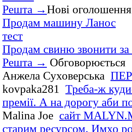
Решта →
Нові оголошення
Продам машину Ланос
тест
Продам свиню звонити за
Решта →
Обговорюється
Анжела Суховерська
ПЕР
kovpaka281
Треба-ж куди
премії. А на дорогу аби по
Malina Joe
сайт MALYN.M
старим ресурсом. Имхо р