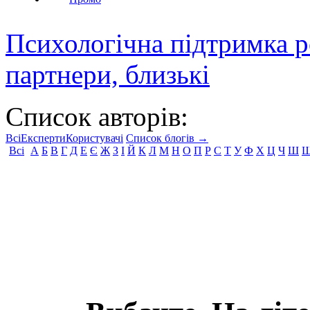
Психологічна підтримка р
партнери, близькі
Список авторів:
Всі
Експерти
Користувачі
Список блогів →
Всі
А
Б
В
Г
Д
Е
Є
Ж
З
І
Й
К
Л
М
Н
О
П
Р
С
Т
У
Ф
Х
Ц
Ч
Ш