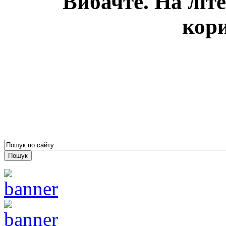
Вибачте. На літ
кори