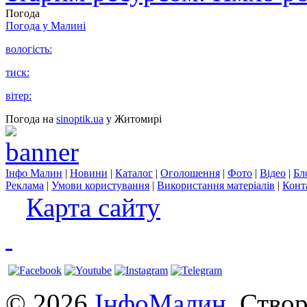
Погода
Погода у
Малині
вологість:
тиск:
вітер:
Погода на
sinoptik.ua
у Житомирі
Інфо Малин
|
Новини
|
Каталог
|
Оголошення
|
Фото
|
Відео
|
Бл
Реклама
|
Умови користування
|
Використання матеріалів
|
Конт
Карта сайту
© 2026
ІнфоМалин
. Ство