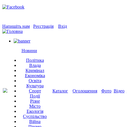
Напишіть нам
Реєстрація
Вхід
Новини
Політика
Влада
Кримінал
Економіка
Освіта
Культура
Спорт
Каталог
Оголошення
Фото
Відео
Події
Різне
Місто
Екологія
Суспільство
Війна
Промо