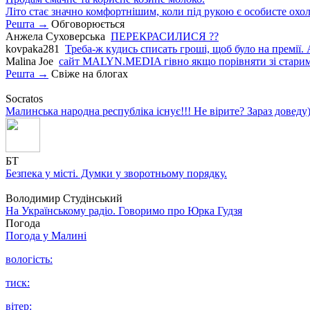
Літо стає значно комфортнішим, коли під рукою є особисте охо
Решта →
Обговорюється
Анжела Суховерська
ПЕРЕКРАСИЛИСЯ ??
kovpaka281
Треба-ж кудись списать гроші, щоб було на премії. 
Malina Joe
сайт MALYN.MEDIA гiвно якщо порiвняти зi старим
Решта →
Свіже на блогах
Socratos
Малинська народна республіка існує!!! Не вірите? Зараз доведу)
БТ
Безпека у місті. Думки у зворотньому порядку.
Володимир Студінський
На Українському радіо. Говоримо про Юрка Гудзя
Погода
Погода у
Малині
вологість:
тиск:
вітер: