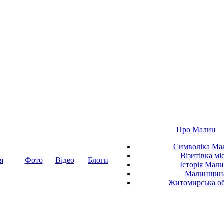
Про Малин
Символіка Ма
Візитівка мі
я
Фото
Відео
Блоги
Історія Мал
Малинщин
Житомирська об