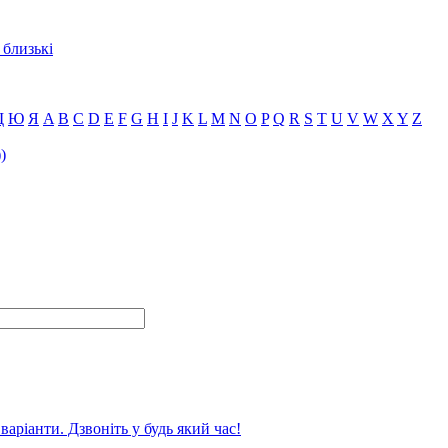
 близькі
Щ
Ю
Я
A
B
C
D
E
F
G
H
I
J
K
L
M
N
O
P
Q
R
S
T
U
V
W
X
Y
Z
)
аріанти. Дзвоніть у будь який час!