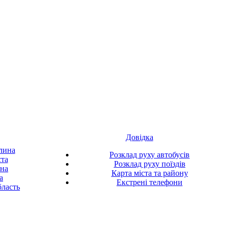
Довідка
лина
Розклад руху автобусів
ста
Розклад руху поїздів
ина
Карта міста та району
а
Екстрені телефони
ласть