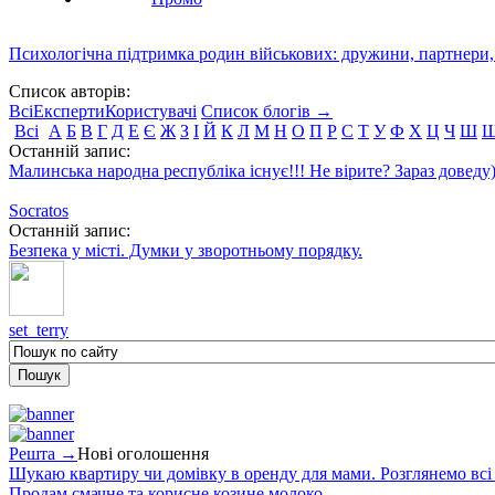
Психологічна підтримка родин військових: дружини, партнери,
Список авторів:
Всі
Експерти
Користувачі
Список блогів →
Всі
А
Б
В
Г
Д
Е
Є
Ж
З
І
Й
К
Л
М
Н
О
П
Р
С
Т
У
Ф
Х
Ц
Ч
Ш
Останній запис:
Малинська народна республіка існує!!! Не вірите? Зараз доведу)
Socratos
Останній запис:
Безпека у місті. Думки у зворотньому порядку.
set_terry
Решта →
Нові оголошення
Шукаю квартиру чи домівку в оренду для мами. Розглянемо всі в
Продам смачне та корисне козине молоко.