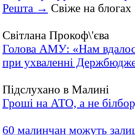
Решта →
Свіже на блогах
Світлана Прокоф\'єва
Голова АМУ: «Нам вдалося
при ухваленні Держбюдже
Підслухано в Малині
Гроші на АТО, а не білбор
60 малинчан можуть залиш