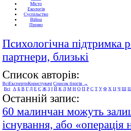
Місто
Екологія
Суспільство
Війна
Промо
Психологічна підтримка р
партнери, близькі
Список авторів:
Всі
Експерти
Користувачі
Список блогів →
Всі
А
Б
В
Г
Д
Е
Є
Ж
З
І
Й
К
Л
М
Н
О
П
Р
С
Т
У
Ф
Х
Ц
Ч
Ш
Останній запис:
60 малинчан можуть залиш
існування, або «операція 