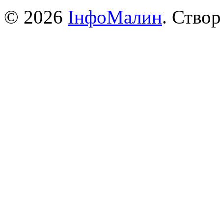
© 2026
ІнфоМалин
. Ство