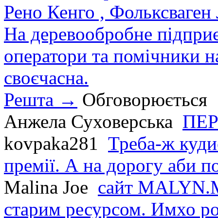
Рено Кенго , Фольксваген Л
На деревообробне підприєм
оператори та помічники на
своєчасна.
Решта →
Обговорюється
Анжела Суховерська
ПЕР
kovpaka281
Треба-ж куди
премії. А на дорогу аби по
Malina Joe
сайт MALYN.M
старим ресурсом. Имхо р