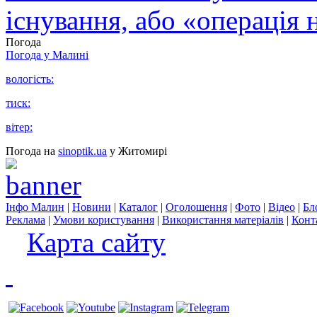
існування, або «операція 
Погода
Погода у
Малині
вологість:
тиск:
вітер:
Погода на
sinoptik.ua
у Житомирі
Інфо Малин
|
Новини
|
Каталог
|
Оголошення
|
Фото
|
Відео
|
Бл
Реклама
|
Умови користування
|
Використання матеріалів
|
Конт
Карта сайту