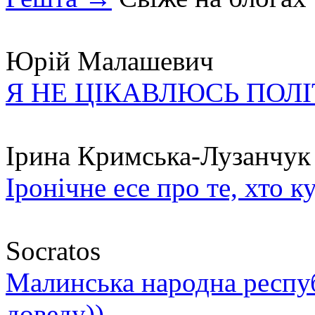
Юрій Малашевич
Я НЕ ЦІКАВЛЮСЬ ПОЛ
Ірина Кримська-Лузанчук
Іронічне есе про те, хто к
Socratos
Малинська народна республ
доведу))