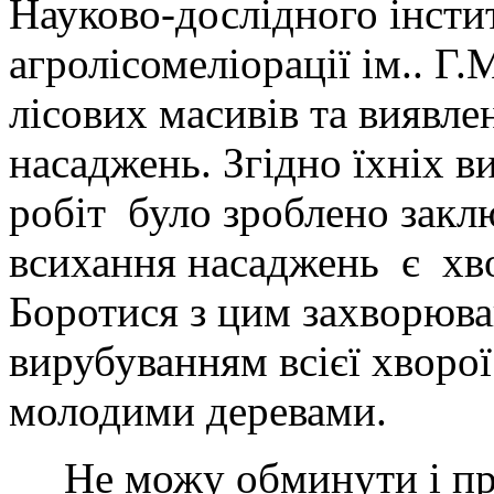
Науково-дослідного інстит
агролісомеліорації ім.. 
лісових масивів та виявл
насаджень. Згідно їхніх в
робіт було зроблено зак
всихання насаджень є хво
Боротися з цим захворюв
вирубуванням всієї хворої
молодими деревами.
Не можу обминути і про