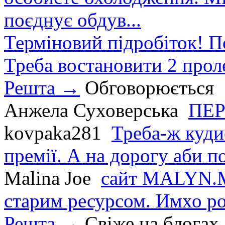
поєднує обдув...
Терміновий підробіток! П
Треба востановити 2 проле
Решта →
Обговорюється
Анжела Суховерська
ПЕР
kovpaka281
Треба-ж куди
премії. А на дорогу аби по
Malina Joe
сайт MALYN.M
старим ресурсом. Имхо р
Решта →
Свіже на блогах