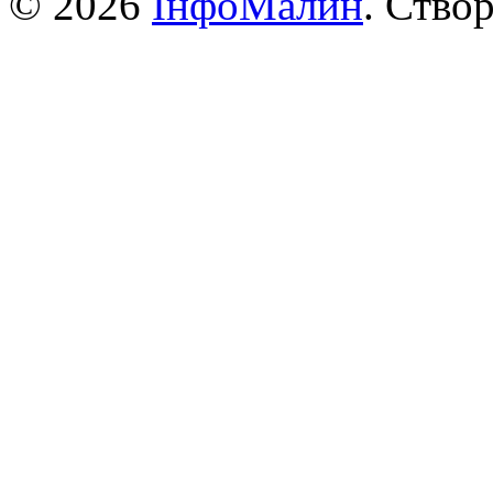
© 2026
ІнфоМалин
. Ство