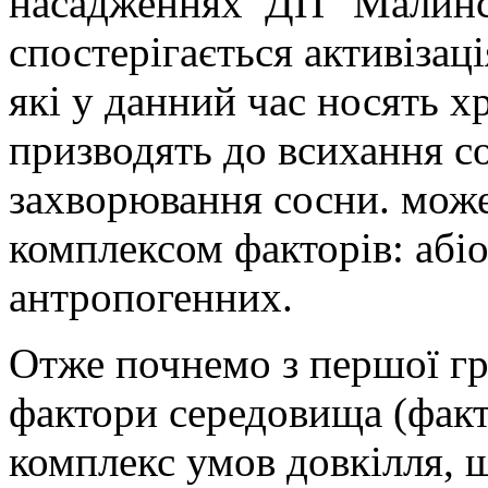
насадженнях ДП "Малинс
спостерігається активізац
які у данний час носять
х
призводять до всихання
с
захворювання сосни. мож
комплексом факторів: абі
антропогенних.
Отже почнемо з першої гр
фактори середовища (факт
комплекс
умов довкілля, 