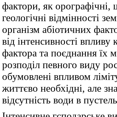
фактори, як орографічні,
геологічні відмінності зе
організм абіотичних факто
від інтенсивності впливу 
фактора та поєднання їх м
розподіл певного виду рос
обумовлені впливом ліміт
життєво необхідні, але зна
відсутність води в пустел
Інтенсивне
гсподарське в