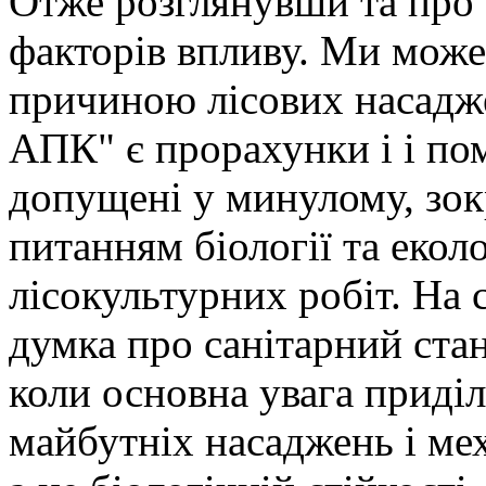
Отже розглянувши та про 
факторів впливу. Ми мож
причиною лісових насадж
АПК" є прорахунки і і по
допущені у минулому, зок
питанням біології та еколо
лісокультурних робіт. На 
думка про санітарний стан
коли основна увага приді
майбутніх насаджень і мех