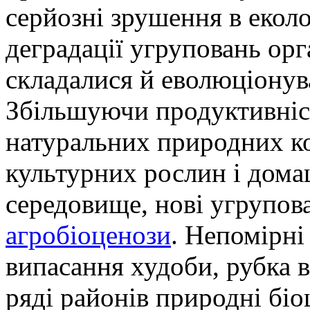
серйозні зрушення в еколо
деградації угруповань ор
складалися й еволюціонув
Збільшуючи продуктивніст
натуральних природних ко
культурних рослин і дома
середовище, нові угрупов
агробіоценози
. Непомірні
випасання худоби, рубка 
ряді районів природні біо