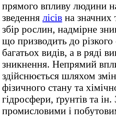
прямого впливу людини н
зведення
лісів
на значних 
збір рослин, надмірне зн
що призводить до різкого
багатьох видів, а в ряді в
зникнення. Непрямий впл
здійснюється шляхом змі
фізичного стану та хімічн
гідросфери, ґрунтів та ін
промисловими і побутови