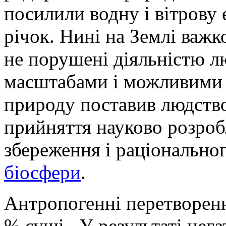
посилили водну і вітрову 
річок. Нині на Землі важк
не порушені діяльністю 
масштабами і можливими 
природу поставив людство
прийняття науково розроб
збереження і раціонально
біосфери
.
Антропогенні перетворенн
% суші. У результаті нег