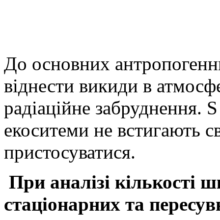
До основних антропогенн
віднести викиди в атмосфе
радіаційне забруднення
.
S
екоситеми не встигають с
пристосуватися.
При аналізі кількості ш
стаціонарних та пересув