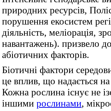
природних ресурсів, Полі
порушення екосистем регіо
діяльність, меліорація, з
навантажень). призвело д
абіотичних факторів.
Біотичні фактори середов
це вплив, що надається н
Кожна рослина існує не ізо
іншими
рослинами
, мікр