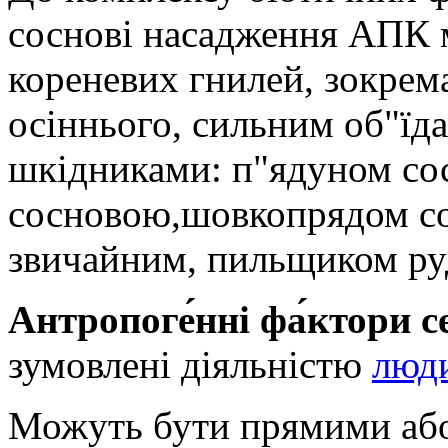
соснові насадження АПК
кореневих гнилей, зокрема
осіннього, сильним об"їд
шкідниками: п"ядуном со
сосновою,шовкопрядом с
звичайним, пильщиком ру
Антропоге́нні фа́ктори с
зумовлені діяльністю
люд
Можуть бути прямими аб