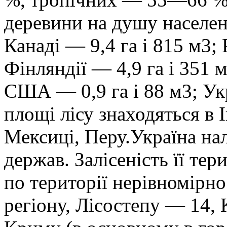
деревини на душу населен
Канаді — 9,4 га і 815 м3; 
Фінляндії — 4,9 га і 351 м
США — 0,9 га і 88 м3; Укр
площі лісу знаходяться в І
Мексиці, Перу.Україна на
держав. Залісеність її тер
по території нерівномірно
регіону, Лісостепу — 14,