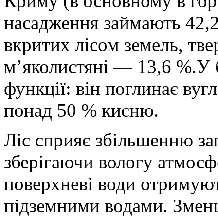
Криму (в основному в гор
насадження займають 42,2
вкритих лісом земель, тве
м’яколистяні — 13,6 %.У б
функції: він поглинає вуг
понад 50 % кисню.
Ліс сприяє збільшенню зап
зберігаючи вологу атмосфе
поверхневі води отримую
підземними водами. Зменш