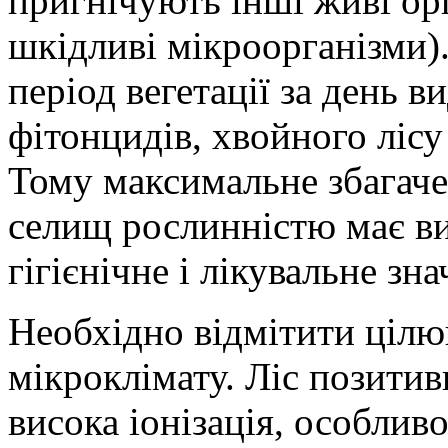
пригнічують інші живі ор
шкідливі мікроорганізми).
період вегетації за день в
фітонцидів, хвойного лісу
Тому максимальне збагачен
селищ рослинністю має ви
гігієнічне і лікувальне зна
Необхідно відмітити цілю
мікроклімату. Ліс позитив
висока іонізація, особлив