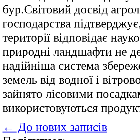
бур.Світовий досвід агро
господарства підтверд­жує,
території відповідає нау
природні ландшафти не д
надійніша система збереж
земель від водної і вітров
зайнято лісовими посадка
використовуються продук
← До нових записів