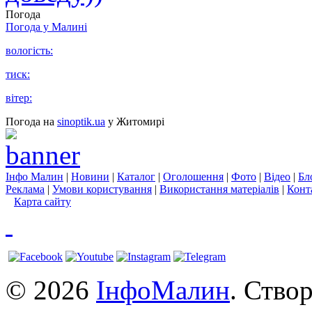
Погода
Погода у
Малині
вологість:
тиск:
вітер:
Погода на
sinoptik.ua
у Житомирі
Інфо Малин
|
Новини
|
Каталог
|
Оголошення
|
Фото
|
Відео
|
Бл
Реклама
|
Умови користування
|
Використання матеріалів
|
Конт
Карта сайту
© 2026
ІнфоМалин
. Ство