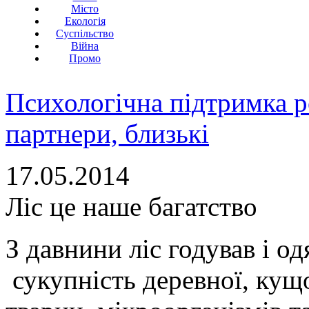
Місто
Екологія
Суспільство
Війна
Промо
Психологічна підтримка р
партнери, близькі
17.05.2014
Ліс це наше багатство
З давнини ліс годував і од
сукупність деревної, кущо