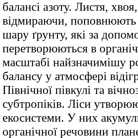
балансі азоту. Листя, хвоя
відмираючи, поповнюють 
шару ґрунту, які за допо
перетворюються в органі
масштабі найзначимішу рол
балансу у атмосфері відіг
Пів­нічної півкулі та вічно
субтропіків. Ліси утворю
екосистеми. У них акумул
органічної речовини план