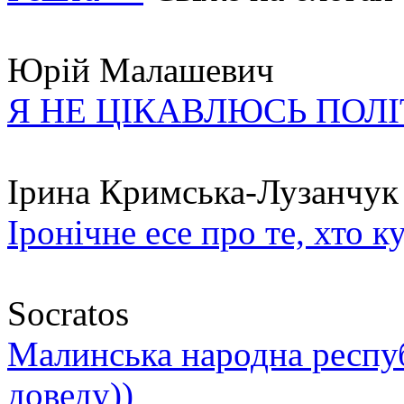
Юрій Малашевич
Я НЕ ЦІКАВЛЮСЬ ПОЛ
Ірина Кримська-Лузанчук
Іронічне есе про те, хто к
Socratos
Малинська народна республ
доведу))