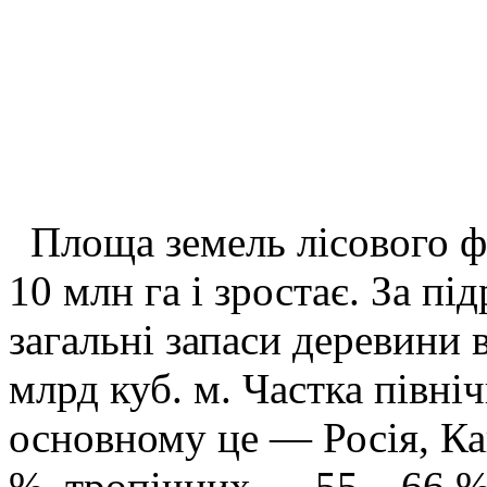
Площа земель лісового ф
10 млн га і зростає. За пі
загальні запаси деревини в
млрд куб. м. Частка північ
основному це — Росія, К
%, тропічних — 55—66 %.