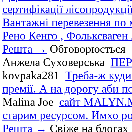
сертифікації лісопродукції
Вантажні перевезення по мі
Рено Кенго , Фольксваген Л
Решта →
Обговорюється
Анжела Суховерська
ПЕР
kovpaka281
Треба-ж куди
премії. А на дорогу аби по
Malina Joe
сайт MALYN.M
старим ресурсом. Имхо р
Решта →
Свіже на блогах