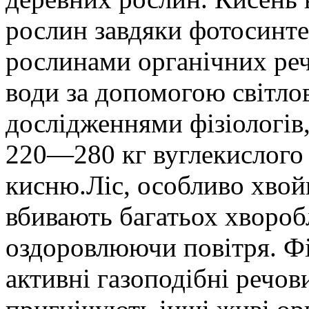
рослин завдяки фотосинте
рослинами органічних речо
води за допомогою світлово
дослідженнями фізіологів, 
220—280 кг вуглекислого 
кисню.Ліс, особливо хвойн
вбивають багатьох хвороб
оздоровлюючи повітря. Фі
активні газоподібні речов