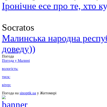
Іронічне есе про те, хто к
Socratos
Малинська народна республ
доведу))
Погода
Погода у
Малині
вологість:
тиск:
вітер:
Погода на
sinoptik.ua
у Житомирі