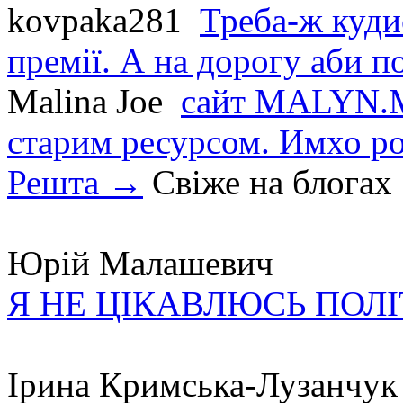
kovpaka281
Треба-ж куди
премії. А на дорогу аби по
Malina Joe
сайт MALYN.M
старим ресурсом. Имхо р
Решта →
Свіже на блогах
Юрій Малашевич
Я НЕ ЦІКАВЛЮСЬ ПОЛ
Ірина Кримська-Лузанчук