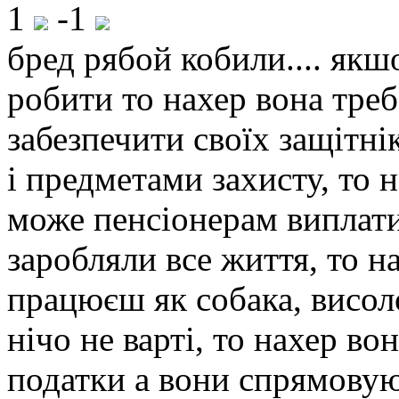
1
-1
бред рябой кобили.... якш
робити то нахер вона треб
забезпечити своїх защітн
і предметами захисту, то 
може пенсіонерам виплати
заробляли все життя, то н
працюєш як собака, висоло
нічо не варті, то нахер во
податки а вони спрямовую