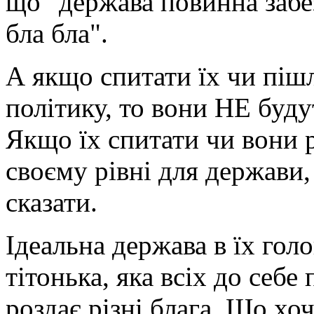
що "держава повинна забез
бла бла".
А якщо спитати їх чи пішл
політику, то вони НЕ буду
Якщо їх спитати чи вони 
своєму рівні для держави
сказати.
Ідеальна держава в їх гол
тітонька, яка всіх до себе
роздає різні блага. Що хоч