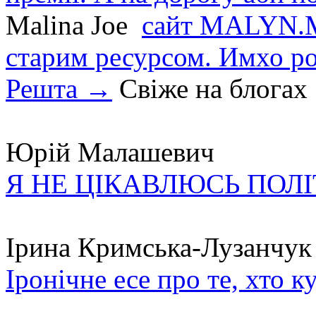
Malina Joe
сайт MALYN.M
старим ресурсом. Имхо р
Решта →
Свіже на блогах
Юрій Малашевич
Я НЕ ЦІКАВЛЮСЬ ПОЛ
Ірина Кримська-Лузанчук
Іронічне есе про те, хто к