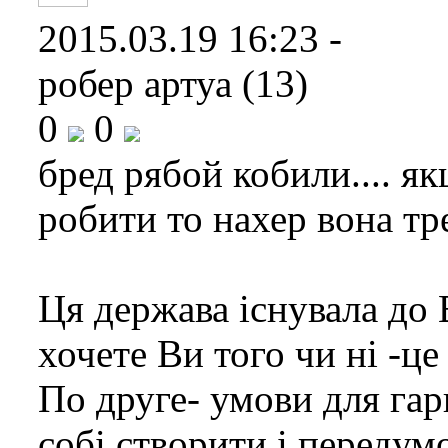
2015.03.19 16:23 -
робер артуа (13)
0
0
бред рябой кобили.... я
робити то нахер вона тр
Ця держава існувала до В
хочете Ви того чи ні -це
По друге- умови для гар
собі створити і передум