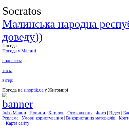
Socratos
Малинська народна республ
доведу))
Погода
Погода у
Малині
вологість:
тиск:
вітер:
Погода на
sinoptik.ua
у Житомирі
Інфо Малин
|
Новини
|
Каталог
|
Оголошення
|
Фото
|
Відео
|
Бл
Реклама
|
Умови користування
|
Використання матеріалів
|
Конт
Карта сайту