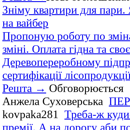
Зніму квартири для пари.
на вайбер
Пропоную роботу по зміна
зміні. Оплата гідна та сво
Деревопереробному підпри
сертифікації лісопродукції
Решта →
Обговорюється
Анжела Суховерська
ПЕР
kovpaka281
Треба-ж куди
премії. А на дорогу аби по