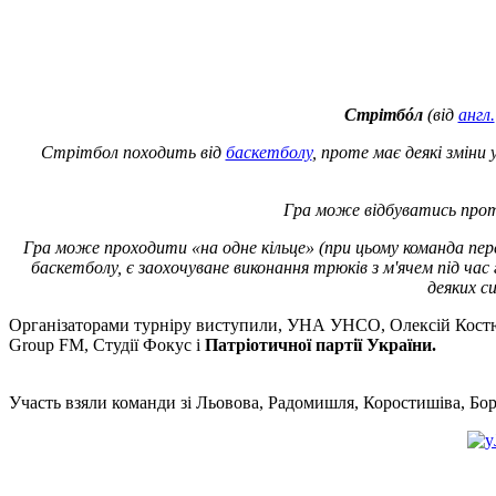
Стрітбóл
(від
англ.
Стрітбол походить від
баскетболу
, проте має деякі зміни
Гра може відбуватись протя
Гра може проходити «на одне кільце» (при цьому команда перед
баскетболу, є заохочуване виконання трюків з м'ячем під ча
деяких с
Організаторами турніру виступили, УНА УНСО, Олексій Костюч
Group FM,
Студії Фокус і
Патріотичної партії України.
Участь взяли команди зі Льовова, Радомишля, Коростишіва, Бор