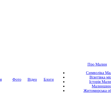
Про Малин
Символіка Ма
Візитівка мі
я
Фото
Відео
Блоги
Історія Мал
Малинщин
Житомирська об