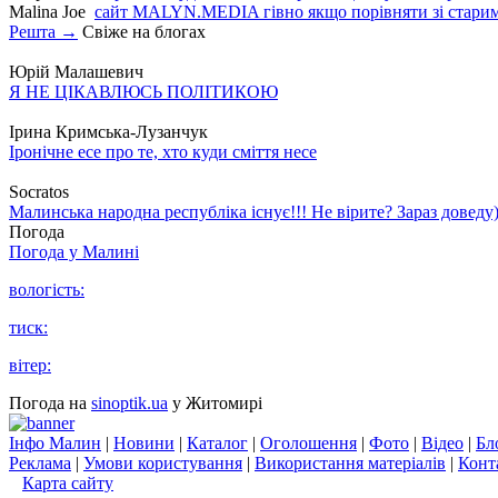
Malina Joe
сайт MALYN.MEDIA гiвно якщо порiвняти зi старим
Решта →
Свіже на блогах
Юрій Малашевич
Я НЕ ЦІКАВЛЮСЬ ПОЛІТИКОЮ
Ірина Кримська-Лузанчук
Іронічне есе про те, хто куди сміття несе
Socratos
Малинська народна республіка існує!!! Не вірите? Зараз доведу)
Погода
Погода у
Малині
вологість:
тиск:
вітер:
Погода на
sinoptik.ua
у Житомирі
Інфо Малин
|
Новини
|
Каталог
|
Оголошення
|
Фото
|
Відео
|
Бл
Реклама
|
Умови користування
|
Використання матеріалів
|
Конт
Карта сайту