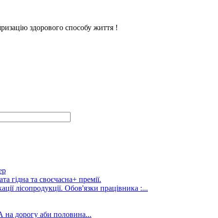
ризацію здорового способу життя !
ер
та гідна та своєчасна+ премії.
ції лісопродукції. Обов'язки працівника :...
А на дорогу аби половина...