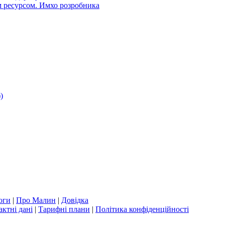
 ресурсом. Имхо розробника
)
оги
|
Про Малин
|
Довідка
актні дані
|
Тарифні плани
|
Політика конфіденційності