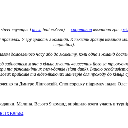
street «вулиця» і
англ.
ball «м'яч») —
спортивна
командна гра з
м'
 у правилах. У гру грають 2 команди. Кількість гравців команди м
стрітбол).
гом домовленого часу або до моменту, коли одна з команд досягне
 забиванням м'яча в кільце мусить «вивести» його за трьох-очко
с гри та різноманітних слем-данків (slam dunk). Іншою особливі
илових прийомів та відволікаючих маневрів для проходу до кільця с
енко та Дмитро Лінговскій. Спонсорську підримку надав Олег 
одянки, Малина. Всього 9 команд вирішило взяти участь в турнір