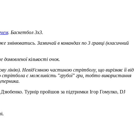
ячем
. Баскетбол 3х3.
оже змінюватись. Зазвичай в командах по 3 гравці (класичний
 домовленої кількості очок.
ву лінію). Невід'ємною частиною стрітболу, що вирізняє її від
стю стрітбола є можливість "грубої" гри, тобто використання
уперника.
Дзюбенко. Турнір пройшов за підтримки Ігор Гомулко, DJ
і.