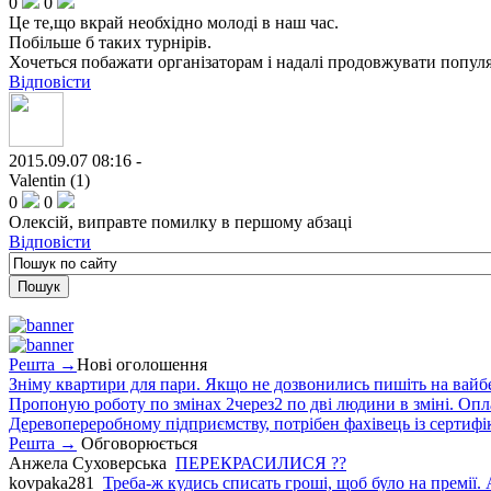
0
0
Це те,що вкрай необхідно молоді в наш час.
Побільше б таких турнірів.
Хочеться побажати організаторам і надалі продовжувати популя
Відповісти
2015.09.07 08:16 -
Valentin (1)
0
0
Олексій, виправте помилку в першому абзаці
Відповісти
Решта →
Нові оголошення
Зніму квартири для пари. Якщо не дозвонились пишіть на вайб
Пропоную роботу по змінах 2через2 по дві людини в зміні. Опла
Деревопереробному підприємству, потрібен фахівець із сертифіка
Решта →
Обговорюється
Анжела Суховерська
ПЕРЕКРАСИЛИСЯ ??
kovpaka281
Треба-ж кудись списать гроші, щоб було на премії. 