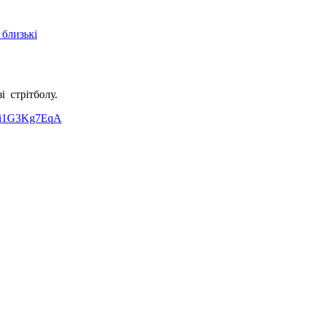
 близькі
і стрітболу.