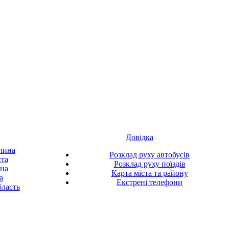
Довідка
лина
Розклад руху автобусів
ста
Розклад руху поїздів
ина
Карта міста та району
а
Екстрені телефони
ласть