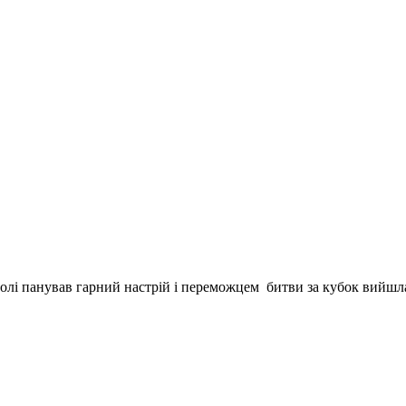
полі панував гарний настрій і переможцем битви за кубок вийшла