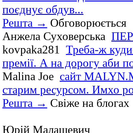
поєднує обдув...
Решта →
Обговорюється
Анжела Суховерська
ПЕР
kovpaka281
Треба-ж куди
премії. А на дорогу аби по
Malina Joe
сайт MALYN.M
старим ресурсом. Имхо р
Решта →
Свіже на блогах
Юрій Малашевич