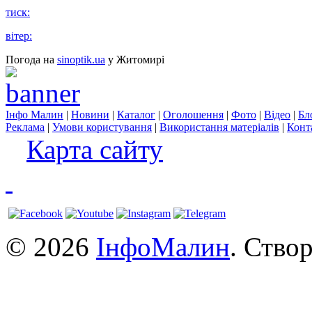
тиск:
вітер:
Погода на
sinoptik.ua
у Житомирі
Інфо Малин
|
Новини
|
Каталог
|
Оголошення
|
Фото
|
Відео
|
Бл
Реклама
|
Умови користування
|
Використання матеріалів
|
Конт
Карта сайту
© 2026
ІнфоМалин
. Ство