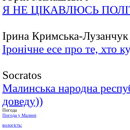
Я НЕ ЦІКАВЛЮСЬ ПОЛ
Ірина Кримська-Лузанчук
Іронічне есе про те, хто к
Socratos
Малинська народна республ
доведу))
Погода
Погода у
Малині
вологість: