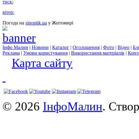
тиск:
вітер:
Погода на
sinoptik.ua
у Житомирі
Інфо Малин
|
Новини
|
Каталог
|
Оголошення
|
Фото
|
Відео
|
Бл
Реклама
|
Умови користування
|
Використання матеріалів
|
Конт
Карта сайту
© 2026
ІнфоМалин
. Ство