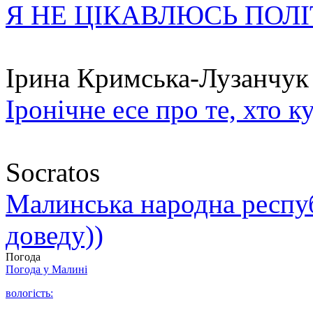
Я НЕ ЦІКАВЛЮСЬ ПОЛ
Ірина Кримська-Лузанчук
Іронічне есе про те, хто к
Socratos
Малинська народна республ
доведу))
Погода
Погода у
Малині
вологість: