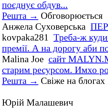
поєднує обдув...
Решта →
Обговорюється
Анжела Суховерська
ПЕР
kovpaka281
Треба-ж куди
премії. А на дорогу аби по
Malina Joe
сайт MALYN.M
старим ресурсом. Имхо р
Решта →
Свіже на блогах
Юрій Малашевич