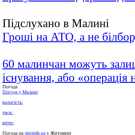
Підслухано в Малині
Гроші на АТО, а не білбор
60 малинчан можуть залиш
існування, або «операція 
Погода
Погода у
Малині
вологість:
тиск:
вітер:
Погода на
sinoptik.ua
у Житомирі