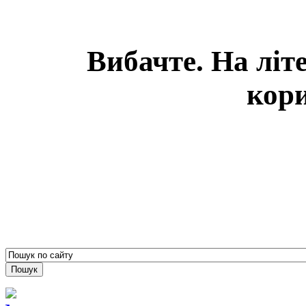
Вибачте. На літ
кори