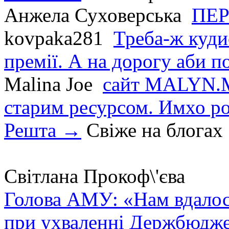
Анжела Суховерська
ПЕР
kovpaka281
Треба-ж куди
премії. А на дорогу аби по
Malina Joe
сайт MALYN.M
старим ресурсом. Имхо р
Решта →
Свіже на блогах
Світлана Прокоф\'єва
Голова АМУ: «Нам вдалося
при ухваленні Держбюдже