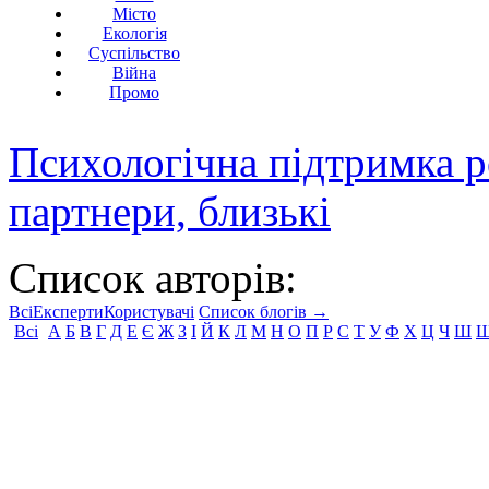
Місто
Екологія
Суспільство
Війна
Промо
Психологічна підтримка р
партнери, близькі
Список авторів:
Всі
Експерти
Користувачі
Список блогів →
Всі
А
Б
В
Г
Д
Е
Є
Ж
З
І
Й
К
Л
М
Н
О
П
Р
С
Т
У
Ф
Х
Ц
Ч
Ш