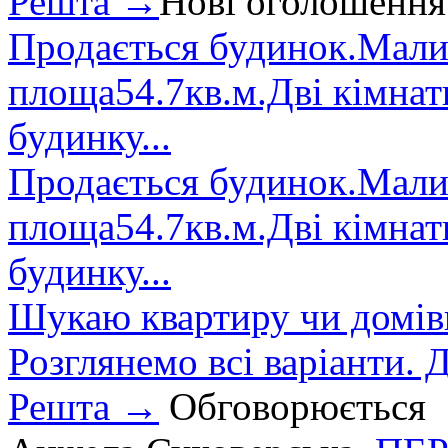
Решта →
Нові оголошення
Продається будинок.Малин
площа54.7кв.м.Дві кімнат
будинку...
Продається будинок.Малин
площа54.7кв.м.Дві кімнат
будинку...
Шукаю квартиру чи домівк
Розглянемо всі варіанти. Д
Решта →
Обговорюється