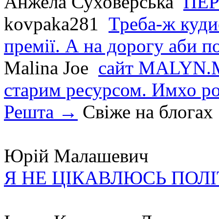
Анжела Суховерська
ПЕР
kovpaka281
Треба-ж куди
премії. А на дорогу аби по
Malina Joe
сайт MALYN.M
старим ресурсом. Имхо р
Решта →
Свіже на блогах
Юрій Малашевич
Я НЕ ЦІКАВЛЮСЬ ПОЛ