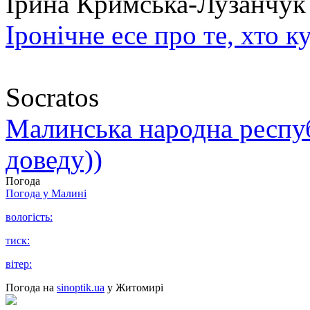
Ірина Кримська-Лузанчук
Іронічне есе про те, хто к
Socratos
Малинська народна республ
доведу))
Погода
Погода у
Малині
вологість:
тиск:
вітер:
Погода на
sinoptik.ua
у Житомирі