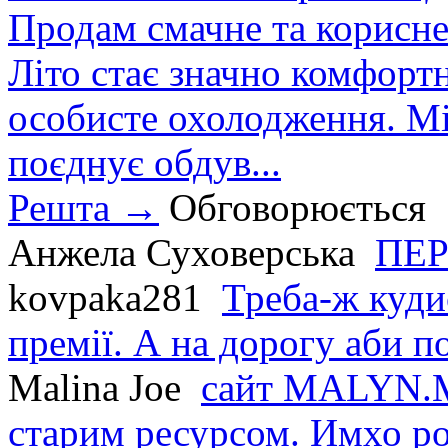
Продам смачне та корисне
Літо стає значно комфорт
особисте охолодження. М
поєднує обдув...
Решта →
Обговорюється
Анжела Суховерська
ПЕР
kovpaka281
Треба-ж куди
премії. А на дорогу аби по
Malina Joe
сайт MALYN.M
старим ресурсом. Имхо р