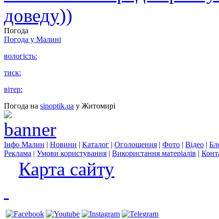
доведу))
Погода
Погода у
Малині
вологість:
тиск:
вітер:
Погода на
sinoptik.ua
у Житомирі
Інфо Малин
|
Новини
|
Каталог
|
Оголошення
|
Фото
|
Відео
|
Бл
Реклама
|
Умови користування
|
Використання матеріалів
|
Конт
Карта сайту