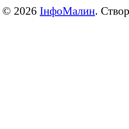
© 2026
ІнфоМалин
. Ство