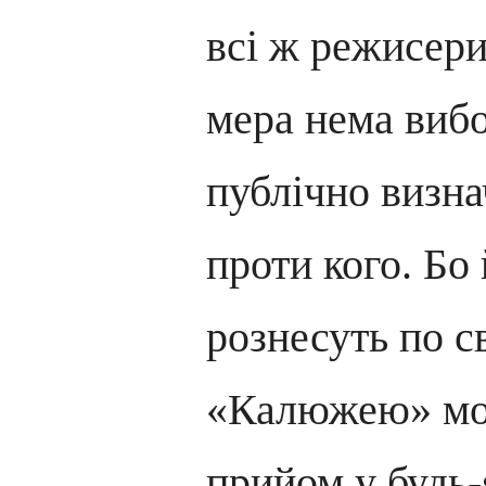
всі ж режисер
мера нема вибо
публічно визнач
проти кого. Бо
рознесуть по св
«Калюжею» мо
прийом у будь-