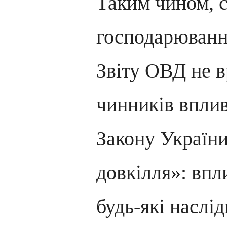
Таким чином, с
господарювання
Звіту ОВД не в
чинників вплив
Закону Україн
довкілля»: впл
будь-які наслі