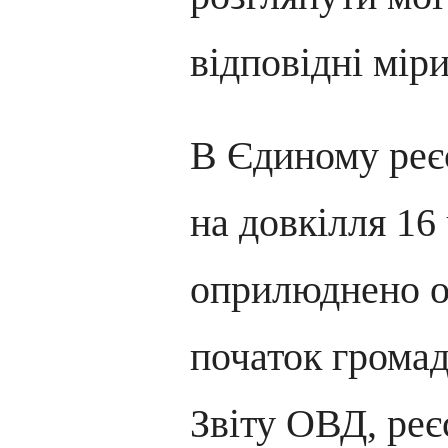
відповідні міри
В Єдиному реє
на довкілля 16
оприлюднено о
початок грома
Звіту ОВД, ре