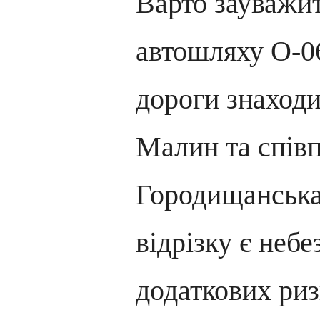
Варто зауважи
автошляху О-06
дороги знаходи
Малин та співп
Городищанська
відрізку є неб
додаткових риз