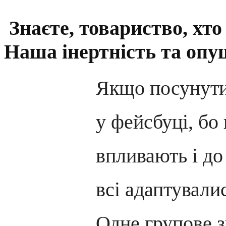
Знаєте, товариство, хт
Наша інертність та опу
Якщо посунути
у фейсбуці, бо
впливають і до
всі адаптували
Одне групове 