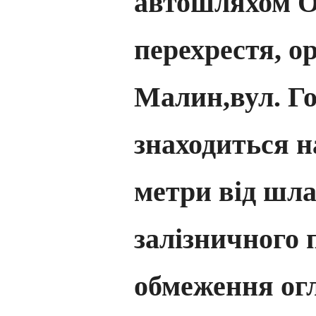
автошляхом О-
перехрестя, о
Малин,вул.
Го
знаходиться на
метри від шл
залізничного 
обмеження огл