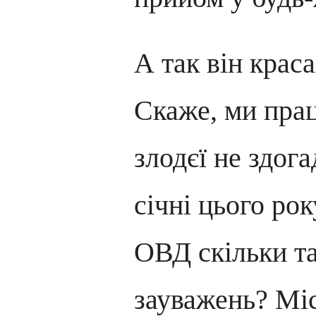
А так він краса
Скаже, ми пра
злодєї не здог
січні цього рок
ОВД скільки т
зауважень? Міс