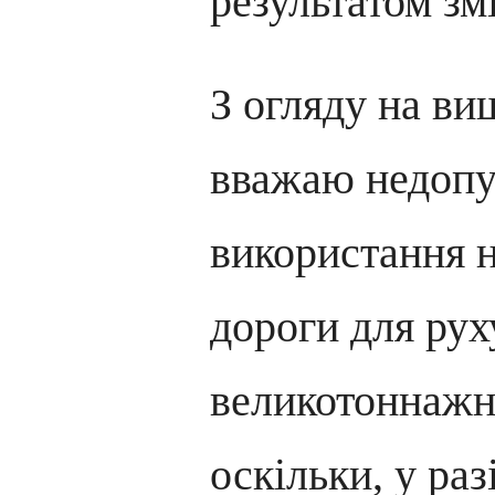
результатом зм
З огляду на ви
вважаю недоп
використання н
дороги для ру
великотоннажн
оскільки, у раз