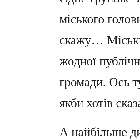
міського голов
скажу… Міськи
жодної публічн
громади. Ось т
якби хотів ска
А найбільше д