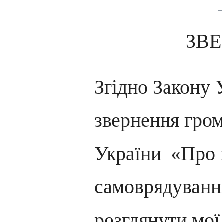
ЗВ
Згідно Закону 
звернення гром
України «Про 
самоврядуван
розглянути мої