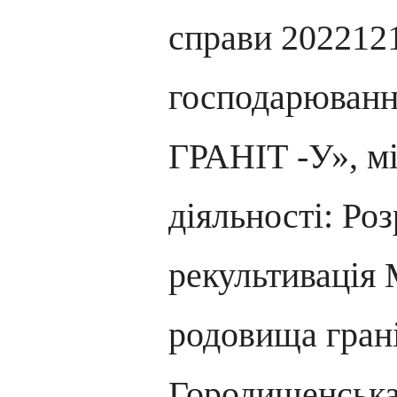
справи 2022121
господарюван
ГРАНІТ -У», мі
діяльності: Ро
рекультивація
родовища грані
Городищенська