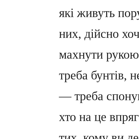
які живуть пор
них, дійсно хоч
махнути рукою.
треба бунтів, 
— треба спонук
хто на це впряг
тих, кому ви д