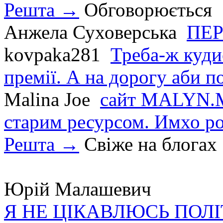
Решта →
Обговорюється
Анжела Суховерська
ПЕР
kovpaka281
Треба-ж куди
премії. А на дорогу аби по
Malina Joe
сайт MALYN.M
старим ресурсом. Имхо р
Решта →
Свіже на блогах
Юрій Малашевич
Я НЕ ЦІКАВЛЮСЬ ПОЛ