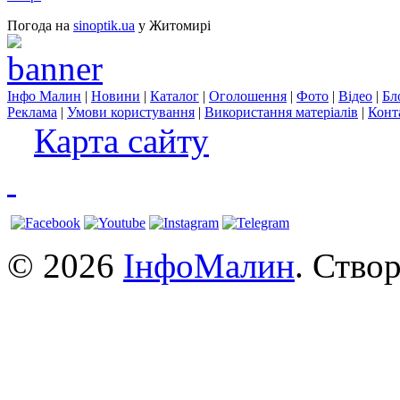
Погода на
sinoptik.ua
у Житомирі
Інфо Малин
|
Новини
|
Каталог
|
Оголошення
|
Фото
|
Відео
|
Бл
Реклама
|
Умови користування
|
Використання матеріалів
|
Конт
Карта сайту
© 2026
ІнфоМалин
. Ство