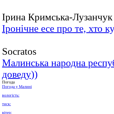
Ірина Кримська-Лузанчук
Іронічне есе про те, хто к
Socratos
Малинська народна республ
доведу))
Погода
Погода у
Малині
вологість:
тиск:
вітер: