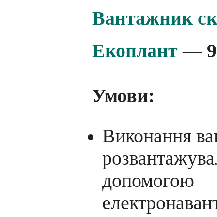
Вантажник ск
Екоплант
— 9
Умови:
Виконання ва
розвантажувал
допомогою
електронаван