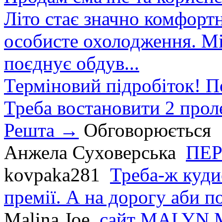
Літо стає значно комфорт
особисте охолодження. М
поєднує обдув...
Терміновий підробіток! П
Треба востановити 2 проле
Решта →
Обговорюється
Анжела Суховерська
ПЕР
kovpaka281
Треба-ж куди
премії. А на дорогу аби по
Malina Joe
сайт MALYN.M