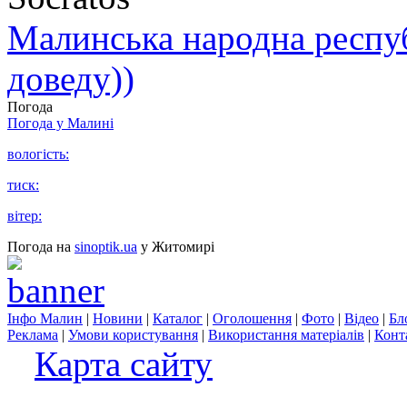
Малинська народна республ
доведу))
Погода
Погода у
Малині
вологість:
тиск:
вітер:
Погода на
sinoptik.ua
у Житомирі
Інфо Малин
|
Новини
|
Каталог
|
Оголошення
|
Фото
|
Відео
|
Бл
Реклама
|
Умови користування
|
Використання матеріалів
|
Конт
Карта сайту