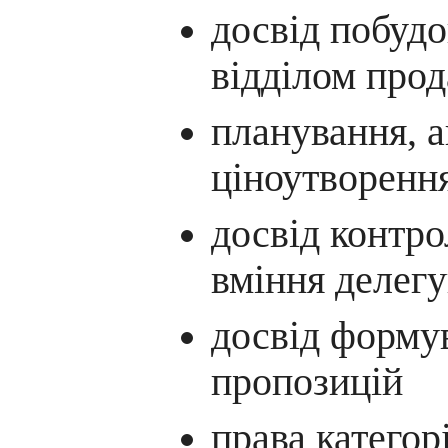
досвід побудо
відділом про
планування, а
ціноутворенн
досвід контр
вміння делег
досвід форму
пропозицій
права категор