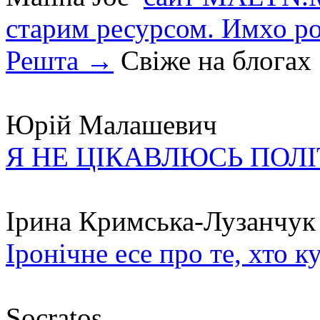
старим ресурсом. Имхо р
Решта →
Свіже на блогах
Юрій Малашевич
Я НЕ ЦІКАВЛЮСЬ ПОЛ
Ірина Кримська-Лузанчук
Іронічне есе про те, хто к
Socratos