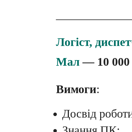
____________
Логіст, диспе
Мал
— 10 000
Вимоги
:
Досвід робот
Знання ПК;