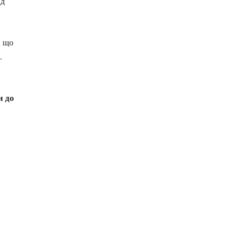
ід
, що
.
и до