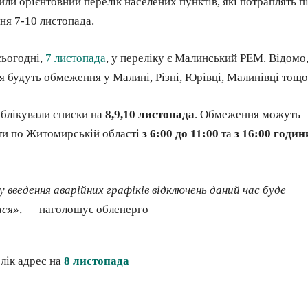
ли орієнтовний перелік населених пунктів, які потраплять п
ня 7-10 листопада.
сьогодні,
7 листопада
, у переліку є Малинський РЕМ. Відомо
 будуть обмеження у Малині, Різні, Юрівці, Малинівці тощо
блікували списки на
8,9,10 листопада
. Обмеження можуть
ти по Житомирській області
з 6:00 до 11:00
та
з 16:00 годин
у введення аварійних графіків відключень даний час буде
ися»
, — наголошує обленерго
лік адрес на
8 листопада