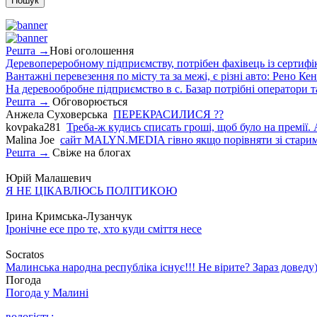
Решта →
Нові оголошення
Деревопереробному підприємству, потрібен фахівець із сертифіка
Вантажні перевезення по місту та за межі, є різні авто: Рено Кен
На деревообробне підприємство в с. Базар потрібні оператори т
Решта →
Обговорюється
Анжела Суховерська
ПЕРЕКРАСИЛИСЯ ??
kovpaka281
Треба-ж кудись списать гроші, щоб було на премії. 
Malina Joe
сайт MALYN.MEDIA гiвно якщо порiвняти зi старим
Решта →
Свіже на блогах
Юрій Малашевич
Я НЕ ЦІКАВЛЮСЬ ПОЛІТИКОЮ
Ірина Кримська-Лузанчук
Іронічне есе про те, хто куди сміття несе
Socratos
Малинська народна республіка існує!!! Не вірите? Зараз доведу)
Погода
Погода у
Малині
вологість: