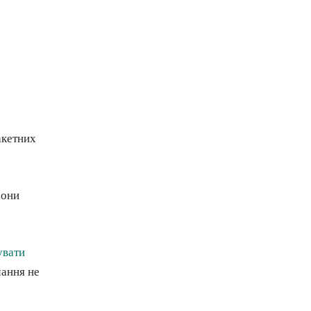
акетних
іони
увати
чання не