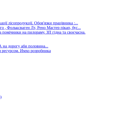
ції лісопродукції. Обов'язки працівника :...
го , Фольксваген Лт, Рено Мастер пікап, бус...
а помічники на пилораму. ЗП гідна та своєчасна.
А на дорогу аби половина...
 ресурсом. Имхо розробника
)