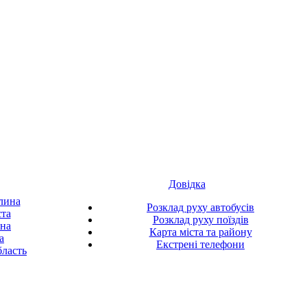
Довідка
лина
Розклад руху автобусів
ста
Розклад руху поїздів
ина
Карта міста та району
а
Екстрені телефони
ласть