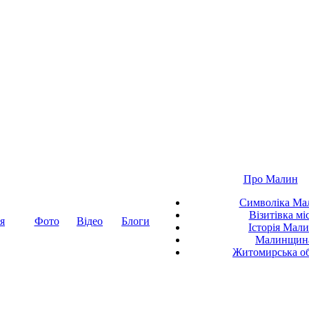
Про Малин
Символіка Ма
Візитівка мі
я
Фото
Відео
Блоги
Історія Мал
Малинщин
Житомирська об