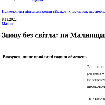
Психологічна підтримка родин військових: дружини, партнери,
8.11.2022
Малин
Знову без світла: на Малинщи
Вказують лише приблизні години обмежень
Енергосис
регіонів –
пояснюють
високовол
Не стане 