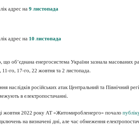
лік адрес на
9 листопада
лік адрес на
10 листопада
, що об’єднана енергосистема України зазнала масованих р
, 11-го, 17-го, 22 жовтня та 2 листопада.
ння наслідків російських атак Центральний та Північний рег
межують в електропостачанні.
і жовтня 2022 року АТ «Житомиробленерго» почало
публік
дключень на визначені дні, але час обмеження електропоста