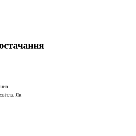
постачання
тина
світла. Як