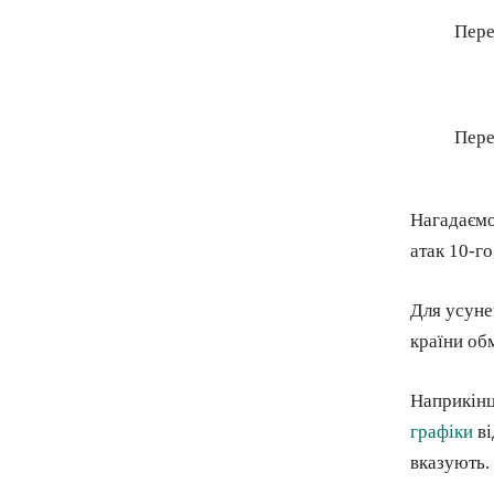
Пере
Пере
Нагадаємо
атак 10-го
Для усуне
країни об
Наприкінц
графіки
ві
вказують.