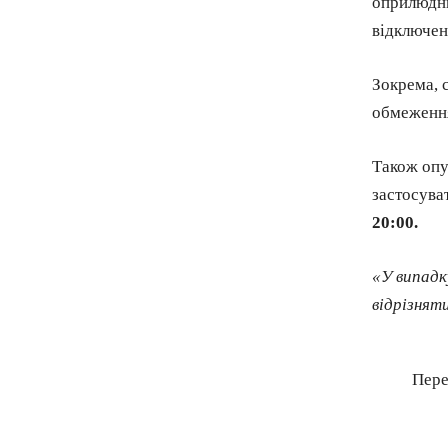
оприлюдни
відключен
Зокрема, 
обмеження
Також опу
застосува
20:00.
«У випадк
відрізнят
Пере