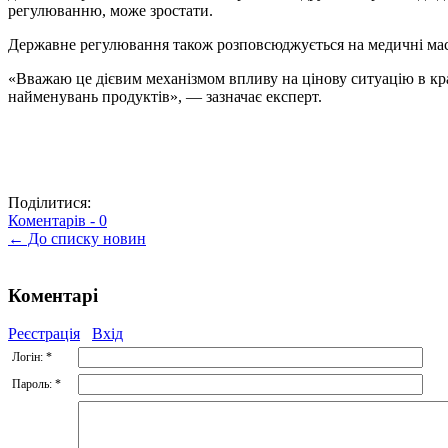
регулюванню, може зростати.
Державне регулювання також розповсюджується на медичні маски 
«Вважаю це дієвим механізмом впливу на цінову ситуацію в кра
найменувань продуктів», — зазначає експерт.
Поділитися:
Коментарів -
0
← До списку новин
Коментарі
Реєстрація
Вхід
Логін:
*
Пароль:
*