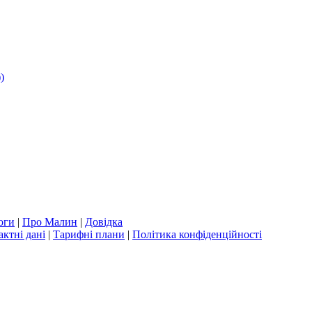
)
оги
|
Про Малин
|
Довідка
актні дані
|
Тарифні плани
|
Політика конфіденційності