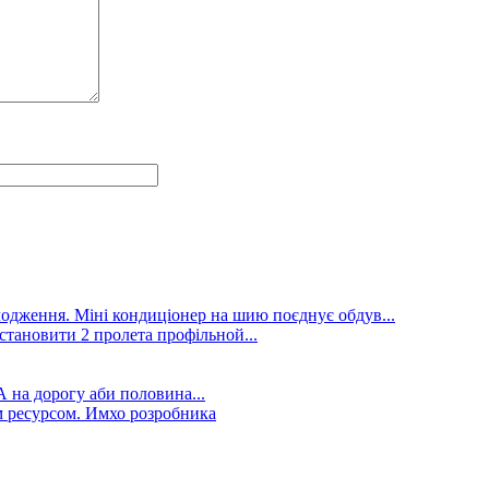
лодження. Міні кондиціонер на шию поєднує обдув...
становити 2 пролета профільной...
А на дорогу аби половина...
 ресурсом. Имхо розробника