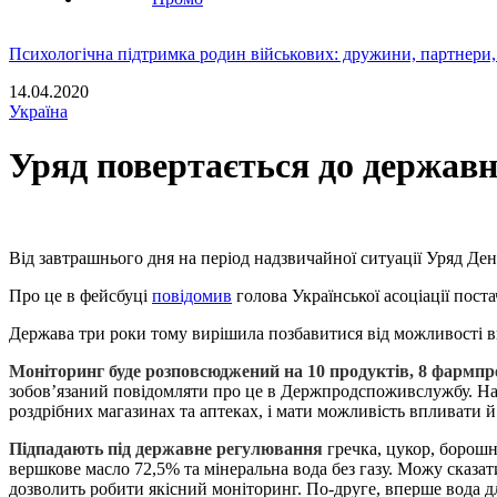
Психологічна підтримка родин військових: дружини, партнери,
14.04.2020
Україна
Уряд повертається до державн
Від завтрашнього дня на період надзвичайної ситуації Уряд Де
Про це в фейсбуці
повідомив
голова Української асоціації пос
Держава три роки тому вирішила позбавитися від можливості впл
Моніторинг буде розповсюджений на 10 продуктів, 8 фармпр
зобов’язаний повідомляти про це в Держпродспоживслужбу. На 
роздрібних магазинах та аптеках, і мати можливість впливати й
Підпадають під державне регулювання
гречка, цукор, борошно
вершкове масло 72,5% та мінеральна вода без газу. Можу сказат
дозволить робити якісний моніторинг. По-друге, вперше вода для