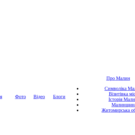
Про Малин
Символіка Ма
Візитівка мі
я
Фото
Відео
Блоги
Історія Мал
Малинщин
Житомирська об