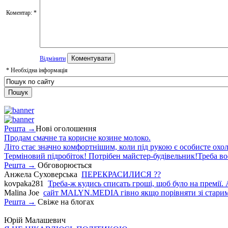
Коментар:
*
Відмінити
*
Необхідна інформація
Решта →
Нові оголошення
Продам смачне та корисне козине молоко.
Літо стає значно комфортнішим, коли під рукою є особисте охо
Терміновий підробіток! Потрібен майстер-будівельник!Треба во
Решта →
Обговорюється
Анжела Суховерська
ПЕРЕКРАСИЛИСЯ ??
kovpaka281
Треба-ж кудись списать гроші, щоб було на премії. 
Malina Joe
сайт MALYN.MEDIA гiвно якщо порiвняти зi старим
Решта →
Свіже на блогах
Юрій Малашевич