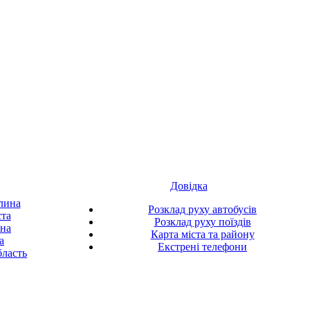
Довідка
лина
Розклад руху автобусів
ста
Розклад руху поїздів
ина
Карта міста та району
а
Екстрені телефони
ласть