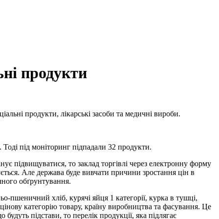
ьні продукти
іальні продукти, лікарські засоби та медичні вироби.
. Тоді під моніторинг підпадали 32 продукти.
анує підвищуватися, то заклад торгівлі через електронну форму
ться. Але держава буде вивчати причини зростання цін в
ічного обґрунтування.
о-пшеничний хліб, курячі яйця 1 категорії, курка в тушці,
цінову категорію товару, країну виробництва та фасування. Це
будуть підстави, то перелік продукції, яка підлягає