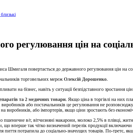
 близькі
ого регулювання цін на соціал
ниса Шмигаля повертається до державного регулювання цін на соц
тачальників торговельних мереж
Олексій Дорошенко
.
ивати на бізнес, навіть у ситуації безпідставного зростання цін
епаратів та 2 медичних товари
. Якщо ціна в торгівлі на них пл
виробників або постачальників це регулювання не розповсюджує
 на виробників, або імпортерів, якщо ціни зростають без економ
 пшеничне в/г, вітчизняні макарони, молоко 2,5% в плівці, житнь
и, що вперше так чітко визначений перелік продукції включаючи 
 пиття потрапила до соціально-значущих товарів. По-третє, якщо 