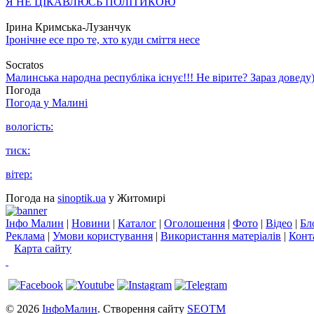
Я НЕ ЦІКАВЛЮСЬ ПОЛІТИКОЮ
Ірина Кримська-Лузанчук
Іронічне есе про те, хто куди сміття несе
Socratos
Малинська народна республіка існує!!! Не вірите? Зараз доведу)
Погода
Погода у
Малині
вологість:
тиск:
вітер:
Погода на
sinoptik.ua
у Житомирі
Інфо Малин
|
Новини
|
Каталог
|
Оголошення
|
Фото
|
Відео
|
Бл
Реклама
|
Умови користування
|
Використання матеріалів
|
Конт
Карта сайту
© 2026
ІнфоМалин
. Створення сайту
SEOTM