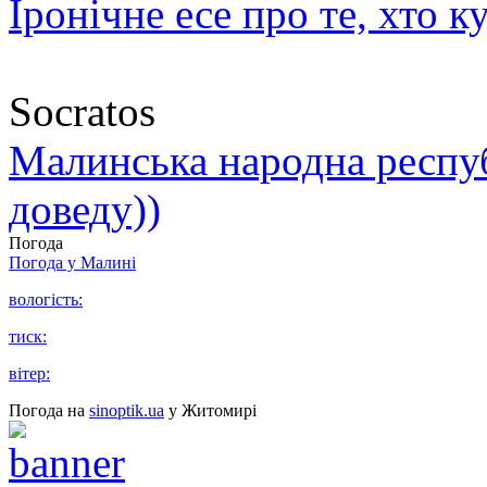
Іронічне есе про те, хто к
Socratos
Малинська народна республ
доведу))
Погода
Погода у
Малині
вологість:
тиск:
вітер:
Погода на
sinoptik.ua
у Житомирі