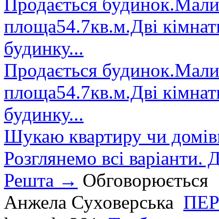
Продається будинок.Малин
площа54.7кв.м.Дві кімнат
будинку...
Продається будинок.Малин
площа54.7кв.м.Дві кімнат
будинку...
Шукаю квартиру чи домівк
Розглянемо всі варіанти. Д
Решта →
Обговорюється
Анжела Суховерська
ПЕР