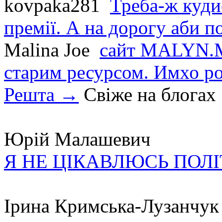
kovpaka281
Треба-ж куди
премії. А на дорогу аби по
Malina Joe
сайт MALYN.M
старим ресурсом. Имхо р
Решта →
Свіже на блогах
Юрій Малашевич
Я НЕ ЦІКАВЛЮСЬ ПОЛ
Ірина Кримська-Лузанчук