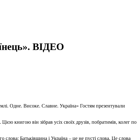
їнець». ВІДЕО
емлі. Одне. Високе. Славне. Україна» Гостям презентували
Цією книгою він зібрав усіх своїх друзів, побратимів, колег по
слова: Батьківщина і Україна – це не пусті слова. Це слова