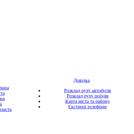
Довідка
лина
Розклад руху автобусів
ста
Розклад руху поїздів
ина
Карта міста та району
а
Екстрені телефони
ласть