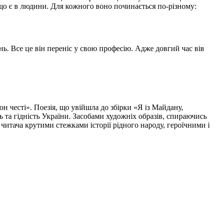
що є в людини. Для кожного воно починається по-різному:
нь. Все це він переніс у свою професію. Адже довгий час вів
 честі». Поезія, що увійшла до збірки «Я із Майдану,
 та гідність України. Засобами художніх образів, спираючись
читача крутими стежками історії рідного народу, героїчними і