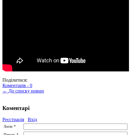
Поділитися:
Коментарів -
0
← До списку новин
Коментарі
Реєстрація
Вхід
Логін:
*
Пароль:
*