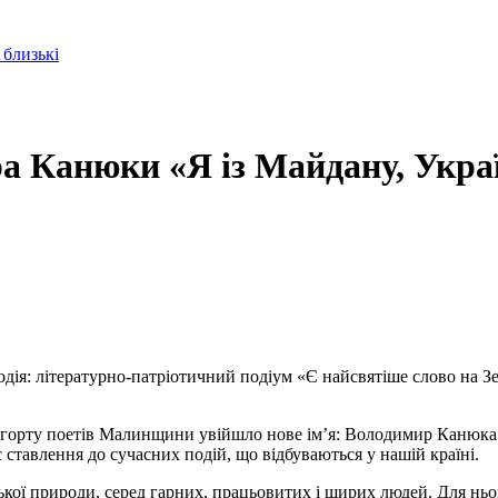
 близькі
а Канюки «Я із Майдану, Укра
одія: літературно-патріотичний подіум «Є найсвятіше слово на З
 когорту поетів Малинщини увійшло нове ім’я: Володимир Канюка. 
ставлення до сучасних подій, що відбуваються у нашій країні.
ї природи, серед гарних, працьовитих і щирих людей. Для нього 