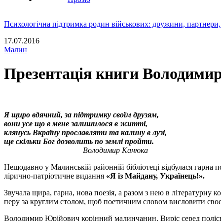
Психологічна підтримка родин військових: дружини, партнери,
17.07.2016
Малин
Презентація книги Володимир
Я щиро вдячний, за підтримку своїм друзям,
вони усе що в мене залишилося в житті,
клянусь Вкраїну прославляти та калину в лузі,
ще скільки Бог дозволить по землі пройти.
Володимир Канюка
Нещодавно у Малинській районній бібліотеці відбулася гарна п
лірично-патріотичне видання
«Я із Майдану, Українець!».
Звучала щира, гарна, нова поезія, а разом з нею в літературну
перу за круглим столом, щоб поетичним словом висловити своє 
Володимир Юрійович корінний малинчанин. Виріс серед полісько