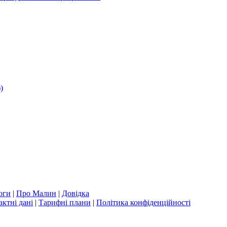
)
оги
|
Про Малин
|
Довідка
актні дані
|
Тарифні плани
|
Політика конфіденційності