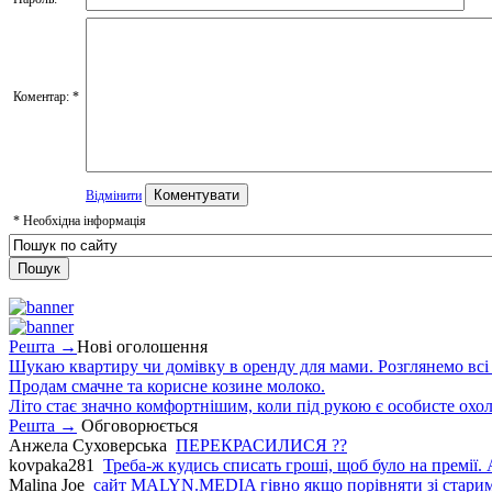
Коментар:
*
Відмінити
*
Необхідна інформація
Решта →
Нові оголошення
Шукаю квартиру чи домівку в оренду для мами. Розглянемо всі в
Продам смачне та корисне козине молоко.
Літо стає значно комфортнішим, коли під рукою є особисте охо
Решта →
Обговорюється
Анжела Суховерська
ПЕРЕКРАСИЛИСЯ ??
kovpaka281
Треба-ж кудись списать гроші, щоб було на премії. 
Malina Joe
сайт MALYN.MEDIA гiвно якщо порiвняти зi старим