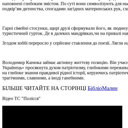
наповнені глибоким змістом. По суті вони символізують для нь
подвір’ям дитинства, спогадами лагідних материнських рук, сх
Гарні сімейні стосунки, щирі друзі сформували його, як людину
туристичний гурток. Де в далеких мандрівках,чи на привалі нав
Згодом хоббі переросло у серйозне ставлення до поезії. Лягли на
Володимир Канюка займає активну життєву позицію. Він учасник
Українець» просякнута духом патріотизму, глибокими переживанн
на глибоке знання правдивої рідної історії, керуючись патріо
трагічними, славними, а іноді ганебними.
БІЛЬШЕ ЧИТАЙТЕ НА СТОРІНЦІ
БібліоМалин
Відео ТС "Полісся"