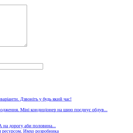
аріанти. Дзвоніть у будь який час!
лодження. Міні кондиціонер на шию поєднує обдув...
А на дорогу аби половина...
 ресурсом. Имхо розробника