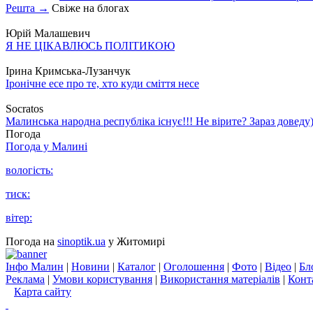
Решта →
Свіже на блогах
Юрій Малашевич
Я НЕ ЦІКАВЛЮСЬ ПОЛІТИКОЮ
Ірина Кримська-Лузанчук
Іронічне есе про те, хто куди сміття несе
Socratos
Малинська народна республіка існує!!! Не вірите? Зараз доведу)
Погода
Погода у
Малині
вологість:
тиск:
вітер:
Погода на
sinoptik.ua
у Житомирі
Інфо Малин
|
Новини
|
Каталог
|
Оголошення
|
Фото
|
Відео
|
Бл
Реклама
|
Умови користування
|
Використання матеріалів
|
Конт
Карта сайту