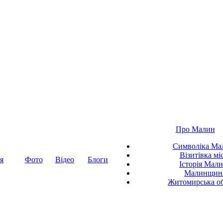
Про Малин
Символіка Ма
Візитівка мі
я
Фото
Відео
Блоги
Історія Мал
Малинщин
Житомирська об