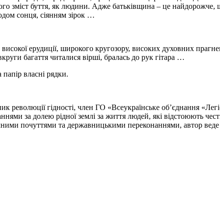
ого зміст буття, як людини. Адже батьківщина – це найдорожче, 
одом сонця, сіянням зірок …
 високої ерудиції, широкого кругозору, високих духовних прагне
круги багаття читалися вірші, бралась до рук гітара …
 папір власні рядки.
 революції гідності, член ГО «Всеукраїнське об’єднання «Легіон
ями за долею рідної землі за життя людей, які відстоюють честь
тичними почуттями та державницькими переконаннями, автор веде 