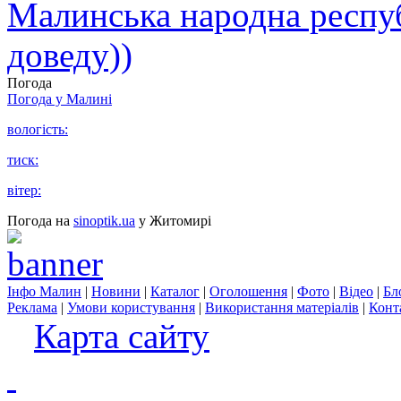
Малинська народна республ
доведу))
Погода
Погода у
Малині
вологість:
тиск:
вітер:
Погода на
sinoptik.ua
у Житомирі
Інфо Малин
|
Новини
|
Каталог
|
Оголошення
|
Фото
|
Відео
|
Бл
Реклама
|
Умови користування
|
Використання матеріалів
|
Конт
Карта сайту