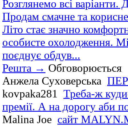
Розглянемо всі варіанти. Д
Продам смачне та корисне
Літо стає значно комфорт
особисте охолодження. М
поєднує обдув...
Решта →
Обговорюється
Анжела Суховерська
ПЕР
kovpaka281
Треба-ж куди
премії. А на дорогу аби по
Malina Joe
сайт MALYN.M