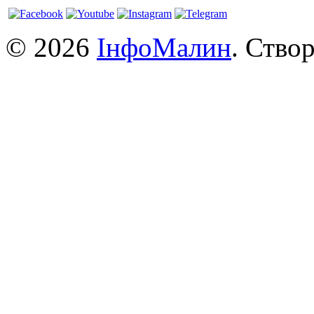
© 2026
ІнфоМалин
. Ство