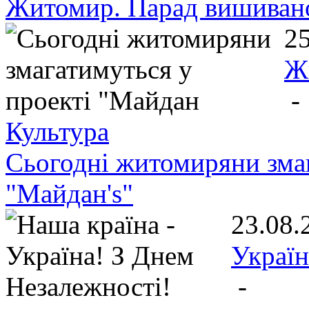
Житомир. Парад вишивано
25
Ж
-
Культура
Сьогодні житомиряни змаг
"Майдан's"
23.08.
Україн
-