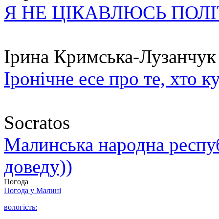
Я НЕ ЦІКАВЛЮСЬ ПОЛ
Ірина Кримська-Лузанчук
Іронічне есе про те, хто к
Socratos
Малинська народна республ
доведу))
Погода
Погода у
Малині
вологість: