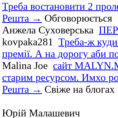
Треба востановити 2 проле
Решта →
Обговорюється
Анжела Суховерська
ПЕР
kovpaka281
Треба-ж куди
премії. А на дорогу аби по
Malina Joe
сайт MALYN.M
старим ресурсом. Имхо р
Решта →
Свіже на блогах
Юрій Малашевич