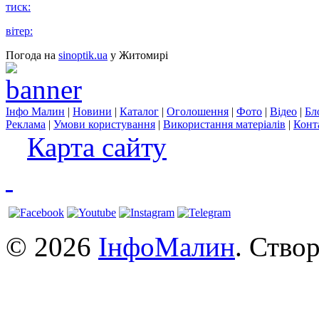
тиск:
вітер:
Погода на
sinoptik.ua
у Житомирі
Інфо Малин
|
Новини
|
Каталог
|
Оголошення
|
Фото
|
Відео
|
Бл
Реклама
|
Умови користування
|
Використання матеріалів
|
Конт
Карта сайту
© 2026
ІнфоМалин
. Ство