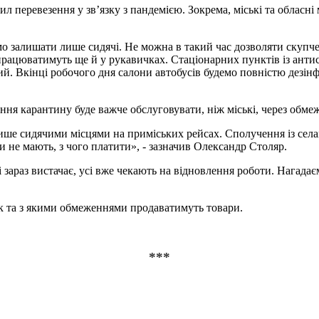
ил перевезення у зв’язку з пандемією. Зокрема, міські та обласн
мо залишати лише сидячі. Не можна в такий час дозволяти скупчен
 працюватимуть ще й у рукавичках. Стаціонарних пунктів із антис
. Вкінці робочого дня салони автобусів будемо повністю дезінфі
ння карантину буде важче обслуговувати, ніж міські, через обме
ише сидячими місцями на приміських рейсах. Сполучення із селами
и не мають, з чого платити», - зазначив Олександр Столяр.
 зараз вистачає, усі вже чекають на відновлення роботи. Нагада
 та з якими обмеженнями продаватимуть товари.
***