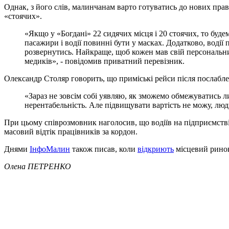
Однак, з його слів, малинчанам варто готуватись до нових прав
«стоячих».
«Якщо у «Богдані» 22 сидячих місця і 20 стоячих, то буде
пасажири і водії повинні бути у масках. Додатково, водії
розвернутись. Найкраще, щоб кожен мав свій персональний
медиків», - повідомив приватний перевізник.
Олександр Столяр говорить, що приміські рейси після послабле
«Зараз не зовсім собі уявляю, як зможемо обмежуватись л
нерентабельність. Але підвищувати вартість не можу, люд
При цьому співрозмовник наголосив, що водіїв на підприємстві
масовий відтік працівників за кордон.
Днями
ІнфоМалин
також писав, коли
відкриють
місцевий ринок
Олена ПЕТРЕНКО