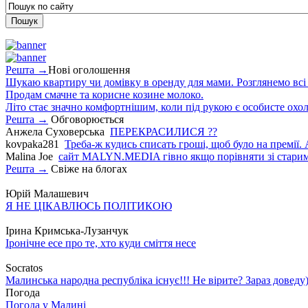
Решта →
Нові оголошення
Шукаю квартиру чи домівку в оренду для мами. Розглянемо всі в
Продам смачне та корисне козине молоко.
Літо стає значно комфортнішим, коли під рукою є особисте охо
Решта →
Обговорюється
Анжела Суховерська
ПЕРЕКРАСИЛИСЯ ??
kovpaka281
Треба-ж кудись списать гроші, щоб було на премії. 
Malina Joe
сайт MALYN.MEDIA гiвно якщо порiвняти зi старим
Решта →
Свіже на блогах
Юрій Малашевич
Я НЕ ЦІКАВЛЮСЬ ПОЛІТИКОЮ
Ірина Кримська-Лузанчук
Іронічне есе про те, хто куди сміття несе
Socratos
Малинська народна республіка існує!!! Не вірите? Зараз доведу)
Погода
Погода у
Малині