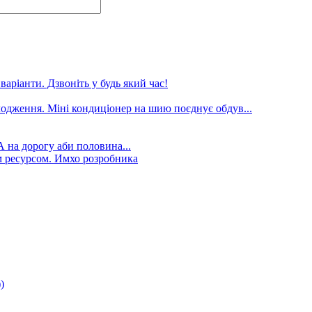
аріанти. Дзвоніть у будь який час!
лодження. Міні кондиціонер на шию поєднує обдув...
А на дорогу аби половина...
 ресурсом. Имхо розробника
)