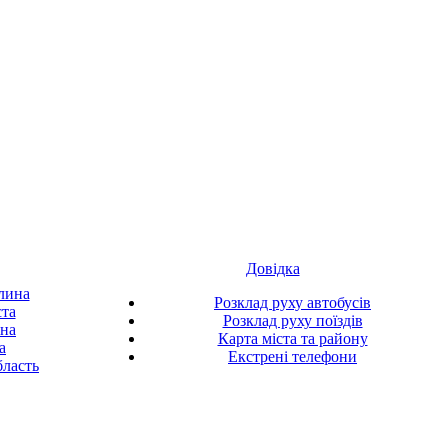
Довідка
лина
Розклад руху автобусів
ста
Розклад руху поїздів
ина
Карта міста та району
а
Екстрені телефони
ласть