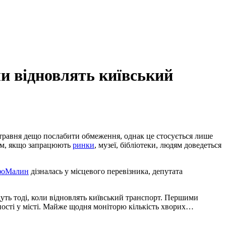
и відновлять київський
 травня дещо послабити обмеження, однак це стосується лише
тім, якщо запрацюють
ринки
, музеї, бібліотеки, людям доведеться
фоМалин
дізналась у місцевого перевізника, депутата
дуть тоді, коли відновлять київський транспорт. Першими
ності у місті. Майже щодня моніторю кількість хворих…