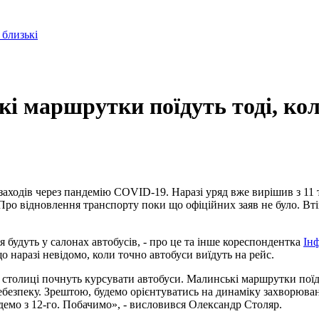
 близькі
і маршрутки поїдуть тоді, кол
аходів через пандемію COVID-19. Наразі уряд вже вирішив з 11
. Про відновлення транспорту поки що офіційних заяв не було. В
я будуть у салонах автобусів, - про це та інше кореспондентка
Ін
о наразі невідомо, коли точно автобуси виїдуть на рейс.
у столиці почнуть курсувати автобуси. Малинські маршрутки пої
безпеку. Зрештою, будемо орієнтуватись на динаміку захворюва
демо з 12-го. Побачимо», - висловився Олександр Столяр.