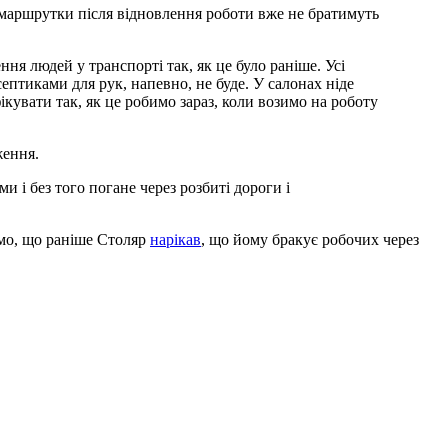
і маршрутки після відновлення роботи вже не братимуть
ня людей у транспорті так, як це було раніше. Усі
ептиками для рук, напевно, не буде. У салонах ніде
кувати так, як це робимо зараз, коли возимо на роботу
ження.
 і без того погане через розбиті дороги і
ємо, що раніше Столяр
нарікав
, що йому бракує робочих через