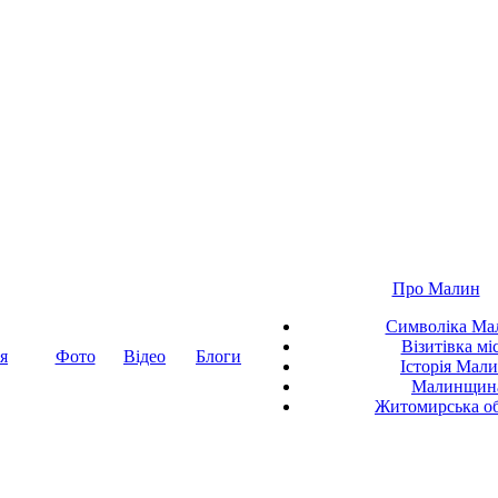
Про Малин
Символіка Ма
Візитівка мі
я
Фото
Відео
Блоги
Історія Мал
Малинщин
Житомирська об