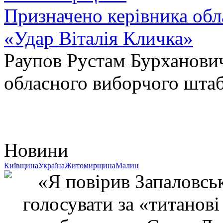
Призначено керівника обл
«Удар Віталія Кличка»
Раупов Рустам Бурханови
обласного виборчого шта
Новини
Київщина
Україна
Житомирщина
Малин