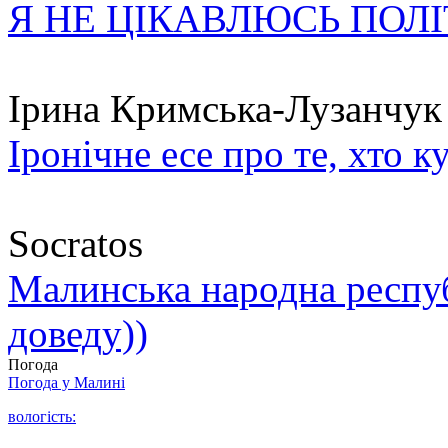
Я НЕ ЦІКАВЛЮСЬ ПОЛ
Ірина Кримська-Лузанчук
Іронічне есе про те, хто к
Socratos
Малинська народна республ
доведу))
Погода
Погода у
Малині
вологість: