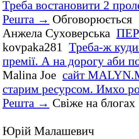
Треба востановити 2 проле
Решта →
Обговорюється
Анжела Суховерська
ПЕР
kovpaka281
Треба-ж куди
премії. А на дорогу аби по
Malina Joe
сайт MALYN.M
старим ресурсом. Имхо р
Решта →
Свіже на блогах
Юрій Малашевич