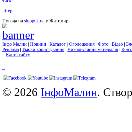
тиск:
вітер:
Погода на
sinoptik.ua
у Житомирі
Інфо Малин
|
Новини
|
Каталог
|
Оголошення
|
Фото
|
Відео
|
Бл
Реклама
|
Умови користування
|
Використання матеріалів
|
Конт
Карта сайту
© 2026
ІнфоМалин
. Ство