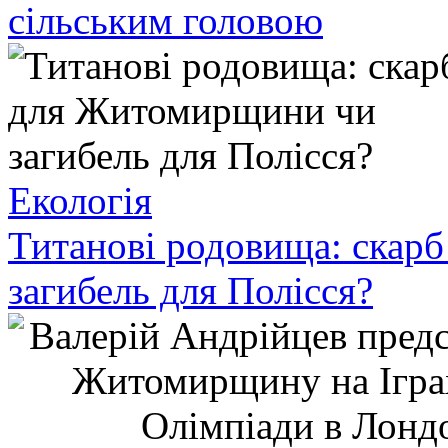
сільським головою
Екологія
Титанові родовища: скар
загибель для Полісся?