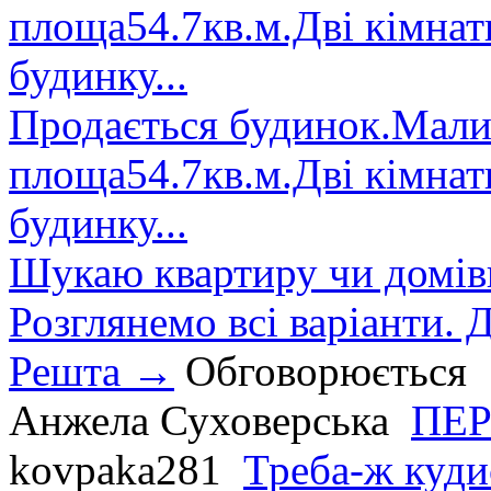
площа54.7кв.м.Дві кімнат
будинку...
Продається будинок.Малин
площа54.7кв.м.Дві кімнат
будинку...
Шукаю квартиру чи домівк
Розглянемо всі варіанти. Д
Решта →
Обговорюється
Анжела Суховерська
ПЕР
kovpaka281
Треба-ж куди