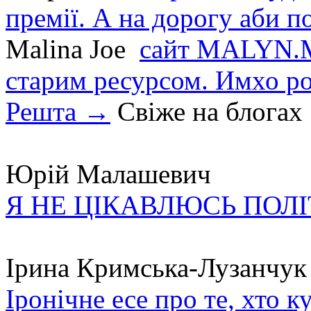
премії. А на дорогу аби по
Malina Joe
сайт MALYN.M
старим ресурсом. Имхо р
Решта →
Свіже на блогах
Юрій Малашевич
Я НЕ ЦІКАВЛЮСЬ ПОЛ
Ірина Кримська-Лузанчук
Іронічне есе про те, хто к