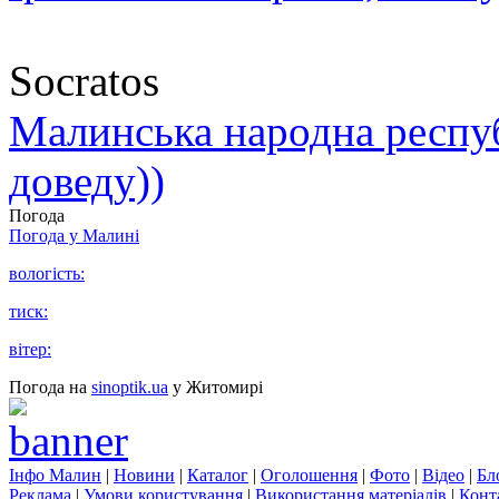
Socratos
Малинська народна республ
доведу))
Погода
Погода у
Малині
вологість:
тиск:
вітер:
Погода на
sinoptik.ua
у Житомирі
Інфо Малин
|
Новини
|
Каталог
|
Оголошення
|
Фото
|
Відео
|
Бл
Реклама
|
Умови користування
|
Використання матеріалів
|
Конт