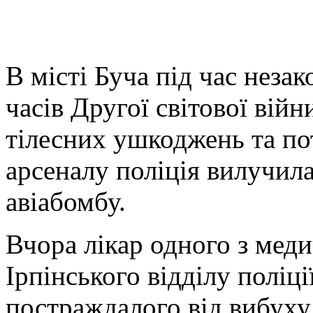
В місті Буча під час неза
часів Другої світової війн
тілесних ушкоджень та по
арсеналу поліція вилучила
авіабомбу.
Вчора лікар одного з мед
Ірпінського відділу поліц
постраждалого від вибуху