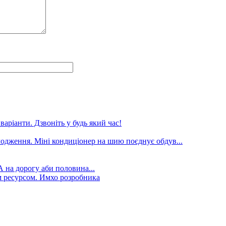
аріанти. Дзвоніть у будь який час!
лодження. Міні кондиціонер на шию поєднує обдув...
А на дорогу аби половина...
 ресурсом. Имхо розробника