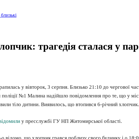
 близькі
лопчик: трагедія сталася у па
рапилась у вівторок, 3 серпня. Близько 21:10 до чергової ча
я поліції №1 Малина надійшло повідомлення про те, що у мі
явили тіло дитини. Виявилось, що втопився 6-річний хлопчик.
відомили
у пресслужбі ГУ НП Житомирської області.
о відомо, що хлопчик грався поблизу свого будинку і о 18:0