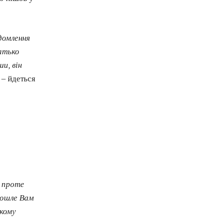
домлення
батько
и, він
– йдеться
, проте
пошле Вам
ькому