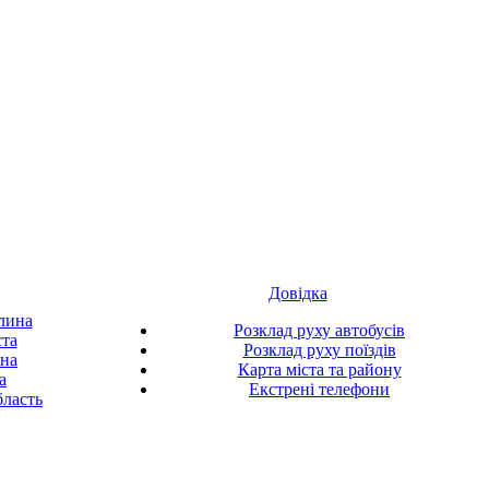
Довідка
лина
Розклад руху автобусів
ста
Розклад руху поїздів
ина
Карта міста та району
а
Екстрені телефони
ласть