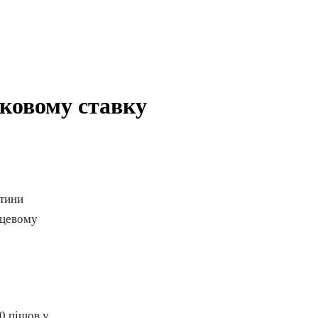
рковому ставку
стини
сцевому
0 пішов у