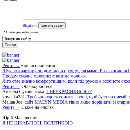
Відмінити
*
Необхідна інформація
Решта →
Нові оголошення
Шукаю квартиру чи домівку в оренду для мами. Розглянемо всі в
Продам смачне та корисне козине молоко.
Літо стає значно комфортнішим, коли під рукою є особисте охо
Решта →
Обговорюється
Анжела Суховерська
ПЕРЕКРАСИЛИСЯ ??
kovpaka281
Треба-ж кудись списать гроші, щоб було на премії. 
Malina Joe
сайт MALYN.MEDIA гiвно якщо порiвняти зi старим
Решта →
Свіже на блогах
Юрій Малашевич
Я НЕ ЦІКАВЛЮСЬ ПОЛІТИКОЮ