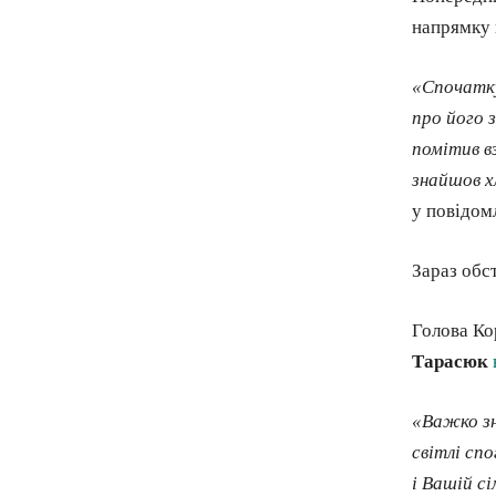
напрямку 
«Спочатку
про його 
помітив в
знайшов х
у повідом
Зараз обс
Голова Ко
Тарасюк
«Важко зн
світлі сп
і Вашій с