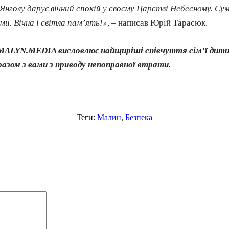
 Янголу дарує вічний спокій у своєму Царстві Небесному. Су
ми. Вічна і світла пам’ять!»
, – написав Юрій Тарасюк.
 MALYN.MEDIA висловлює найщиріші співчуття сім’ї дити
азом з вами з приводу непоправної втрати.
Теги:
Малин
,
Безпека