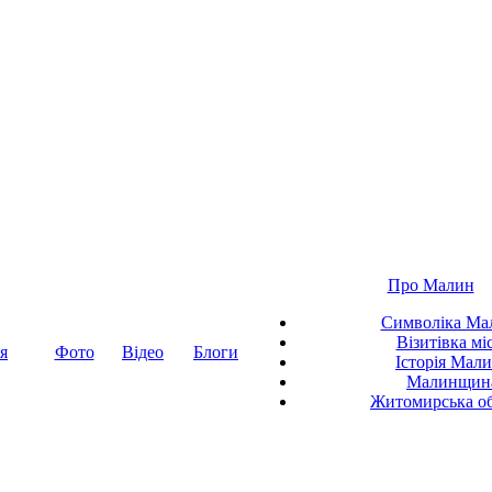
Про Малин
Символіка Ма
Візитівка мі
я
Фото
Відео
Блоги
Історія Мал
Малинщин
Житомирська об