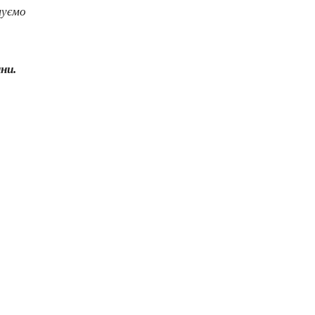
муємо
ни.