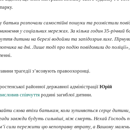
парку.
 батьки розпочали самостійні пошуки та розмістили пові
зникнення у соціальних мережах. За кілька годин 35-річний 
зуття дитини на березі водойми та запідозрив лихе. Пірнувш
лопчика на дні. Лише тоді про подію повідомили до поліції»,
ленні.
тавини трагедії з’ясовують правоохоронці.
ростенської районної державної адміністрації
Юрій
висловив співчуття
родині загиблої дитини.
айти слова втіхи батькам, коли зупиняється серце дитини
огади завжди будуть сильніші, ніж смерть. Нехай Господь 
ім’ї сили пережити цю непоправну втрату, а Вашому мален