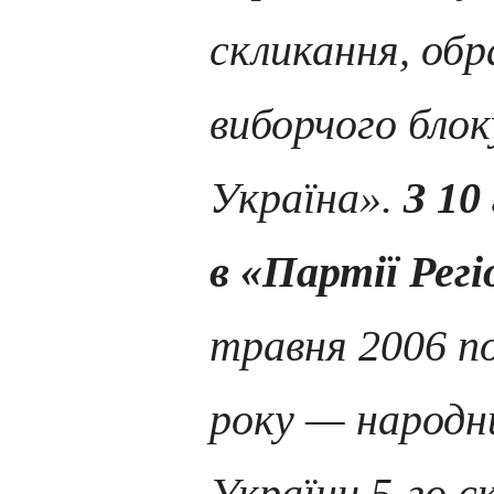
скликання, обр
виборчого бл
Україна».
З 10
в «Партії Регі
травня 2006 п
року — народн
України 5-го с