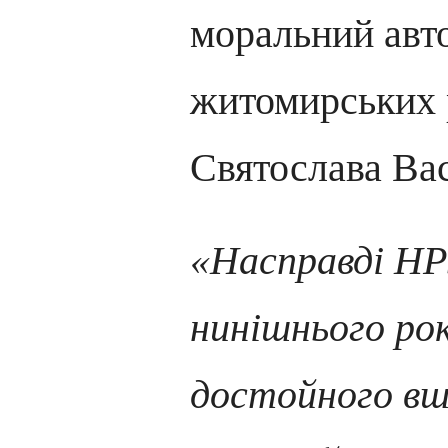
моральний авто
житомирських р
Святослава Ва
«Насправді НРУ
нинішнього ро
достойного вш