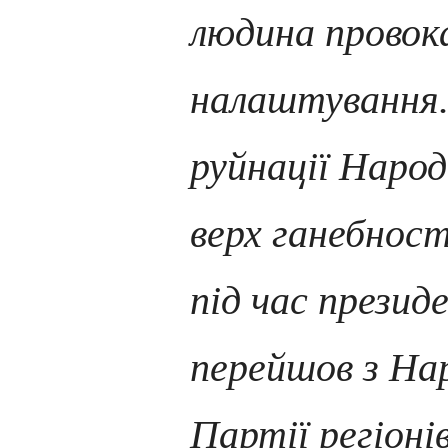
людина провок
налаштування. 
руйнації Народ
верх ганебності
під час презид
перейшов з Нар
Партії регіоні