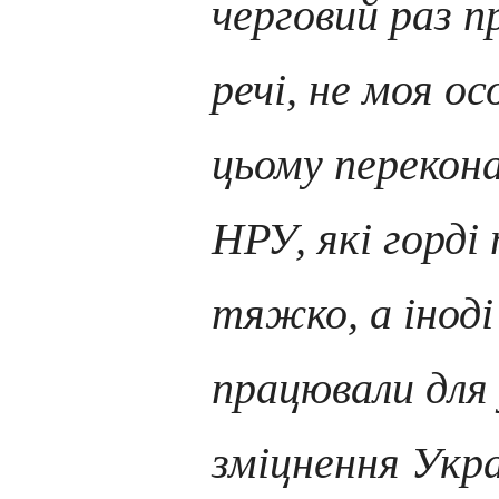
черговий раз п
речі, не моя о
цьому перекона
НРУ, які горді
тяжко, а інод
працювали для
зміцнення Укра