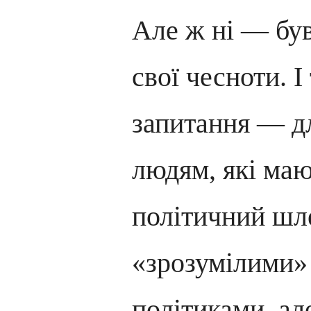
Але ж ні — був
свої чесноти. І
запитання — дл
людям, які ма
політичний шл
«зрозумілими»
політиками, ал