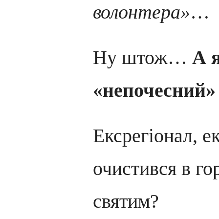
волонтера»
…
Ну штож…
А 
«непочесний»
Ексрегіонал, е
очистився в гор
святим?