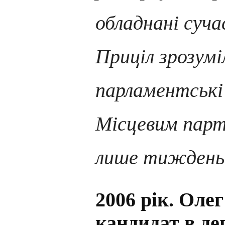
обладнані суч
Приціл зрозум
парламентські 
Місцевим парт
лише тиждень
2006 рік. Ол
кандидат в де