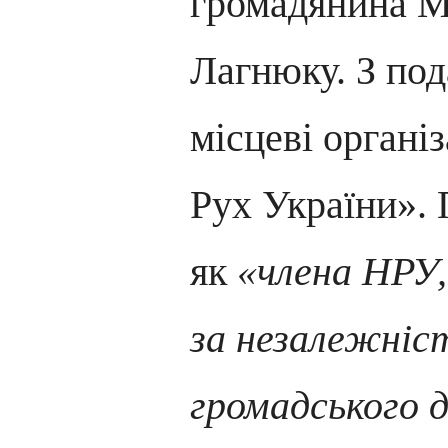
громадянина 
Лагнюку. З по
місцеві органі
Рух України».
як
«члена НРУ,
за незалежніс
громадського д