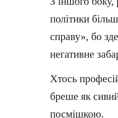
З іншого боку, 
політики більш
справу», бо зд
негативне заба
Хтось професі
бреше як сиви
посмішкою.