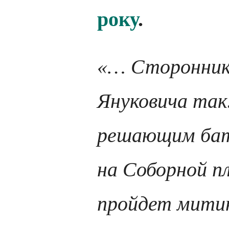
року
.
«… Сторонник
Януковича так
решающим бат
на Соборной п
пройдет митин