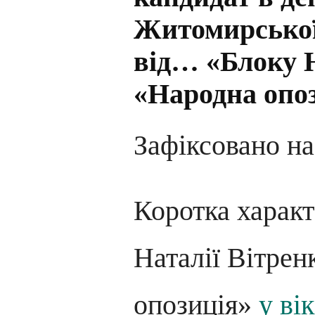
Житомирської
від… «Блоку Н
«Народна опоз
Зафіксовано на
Коротка харак
Наталії Вітрен
опозиція»
у вік