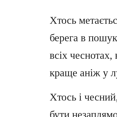
Хтось метаєтьс
берега в пошук
всіх чеснотах, 
краще аніж у л
Хтось і чесний
бути незаплям