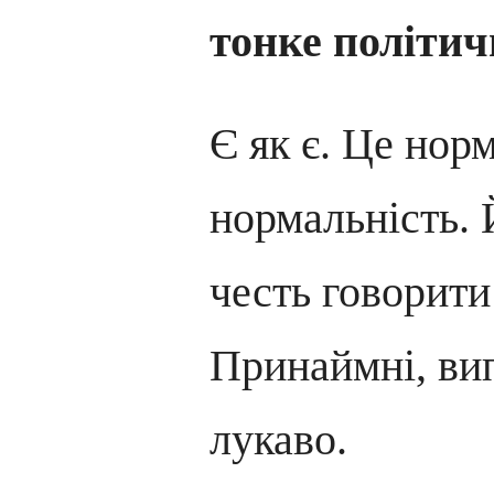
тонке політич
Є як є. Це нор
нормальність. 
честь говорити
Принаймні, вип
лукаво.