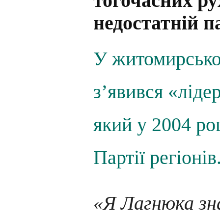
тогочасних ру
недостатній п
У житомирсько
з’явився «ліде
який у 2004 ро
Партії регіонів
«Я Лагнюка зн