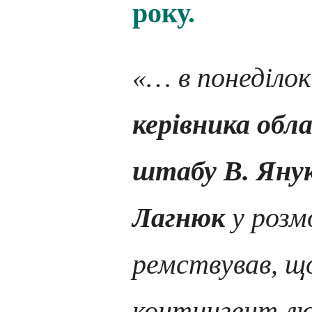
року.
«… в понеділо
керівника обл
штабу В. Яну
Лагнюк
у розм
ремствував, щ
контингент люд