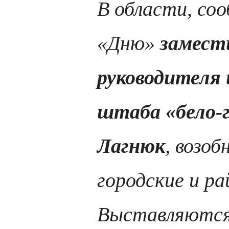
В области, со
«Дню»
замест
руководителя 
штаба «бело-
Лагнюк
, возоб
городские и р
Выставляются