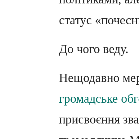
статус «почес
До чого веду.
Нещодавно ме
громадське об
присвоєння зв