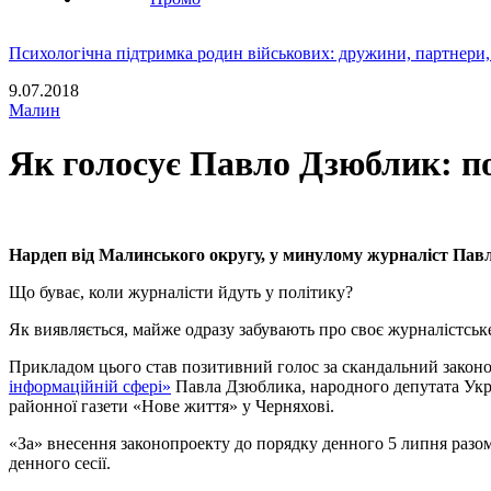
Психологічна підтримка родин військових: дружини, партнери,
9.07.2018
Малин
Як голосує Павло Дзюблик: по
Нардеп від Малинського округу, у минулому журналіст Павл
Що буває, коли журналісти йдуть у політику?
Як виявляється, майже одразу забувають про своє журналістсь
Прикладом цього став позитивний голос за скандальний закон
інформаційній сфері»
Павла Дзюблика, народного депутата Укра
районної газети «Нове життя» у Черняхові.
«За» внесення законопроекту до порядку денного 5 липня раз
денного сесії.