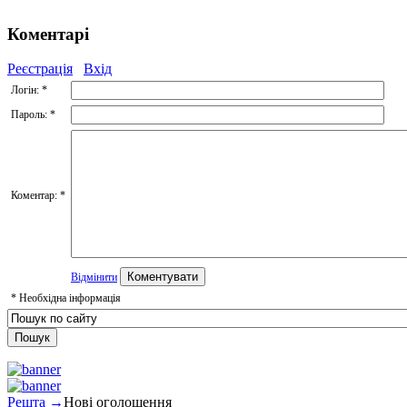
Коментарі
Реєстрація
Вхід
Логін:
*
Пароль:
*
Коментар:
*
Відмінити
*
Необхідна інформація
Решта →
Нові оголошення