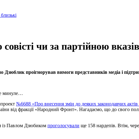
 близькі
 совісті чи за партійною вказі
о Дзюблик проігнорував вимоги представників медіа і підтри
ке минуле…
опроект
№6688 «Про внесення змін до деяких законодавчих актів 
їни від фракції «Народний Фронт». Нагадаємо, що до свого полі
ом із Павлом Дзюбиком
проголосували
ще 158 нардепів. Втім, чер