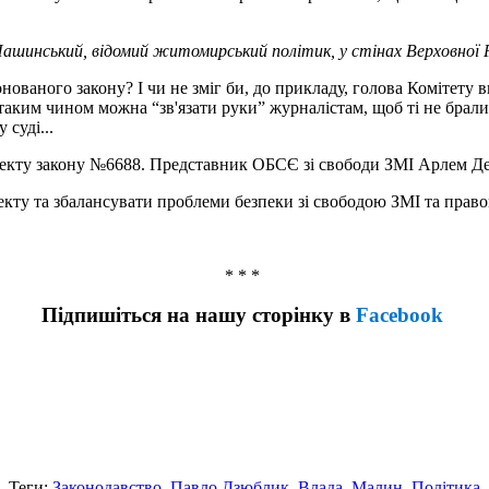
Пашинський, відомий житомирський політик, у стінах Верховної 
нованого закону? І чи не зміг би, до прикладу, голова Комітету в
 таким чином можна “зв'язати руки” журналістам, щоб ті не брал
 суді...
роекту закону №6688. Представник ОБСЄ зі свободи ЗМІ Арлем Д
екту та збалансувати проблеми безпеки зі свободою ЗМІ та прав
* * *
Підпишіться на нашу сторінку в
Facebook
Теги:
Законодавство
,
Павло Дзюблик
,
Влада
,
Малин
,
Політика