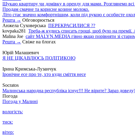
Шукаю квартиру чи домівку в оренду для мами. Розглянемо всі в
Продам смачне та корисне козине молоко.
Літо стає значно комфортнішим, коли під рукою є особисте охо
Решта →
Обговорюється
Анжела Суховерська
ПЕРЕКРАСИЛИСЯ ??
kovpaka281
Треба-ж кудись списать гроші, щоб було на премії. 
Malina Joe
сайт MALYN.MEDIA гiвно якщо порiвняти зi старим
Решта →
Свіже на блогах
Юрій Малашевич
Я НЕ ЦІКАВЛЮСЬ ПОЛІТИКОЮ
Ірина Кримська-Лузанчук
Іронічне есе про те, хто куди сміття несе
Socratos
Малинська народна республіка існує!!! Не вірите? Зараз доведу)
Погода
Погода у
Малині
вологість:
тиск:
вітер: