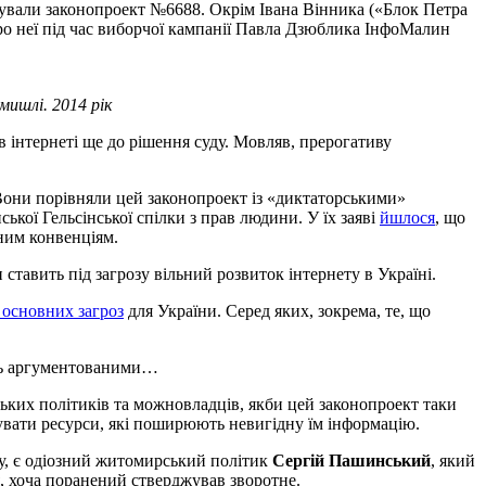
трували законопроект №6688. Окрім Івана Вінника («Блок Петра
о неї під час виборчої кампанії Павла Дзюблика ІнфоМалин
мишлі. 2014 рік
в інтернеті ще до рішення суду. Мовляв, прерогативу
Вони порівняли цей законопроект із «диктаторськими»
кої Гельсінської спілки з прав людини. У їх заяві
йшлося
, що
ним конвенціям.
ставить під загрозу вільний розвиток інтернету в Україні.
 основних загроз
для України. Серед яких, зокрема, те, що
лось аргументованими…
ьких політиків та можновладців, якби цей законопроект таки
вувати ресурси, які поширюють невигідну їм інформацію.
у, є одіозний житомирський політик
Сергій Пашинський
, який
я, хоча поранений стверджував зворотне.