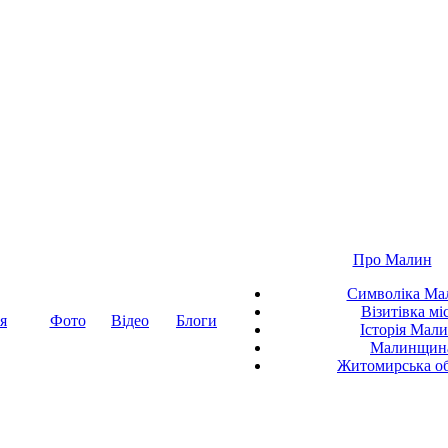
Про Малин
Символіка Ма
Візитівка мі
я
Фото
Відео
Блоги
Історія Мал
Малинщин
Житомирська об