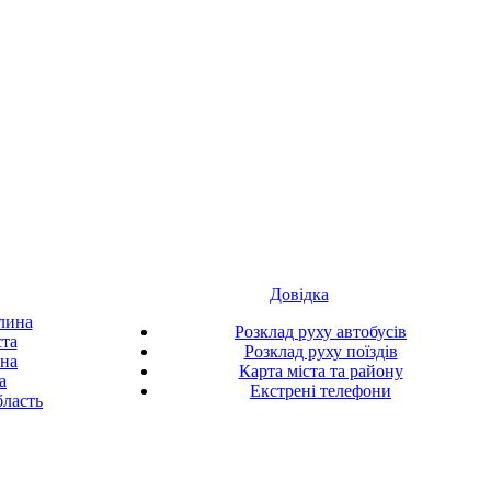
Довідка
лина
Розклад руху автобусів
ста
Розклад руху поїздів
ина
Карта міста та району
а
Екстрені телефони
ласть