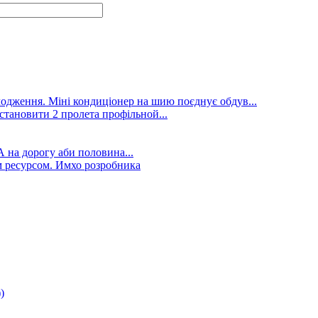
лодження. Міні кондиціонер на шию поєднує обдув...
становити 2 пролета профільной...
А на дорогу аби половина...
 ресурсом. Имхо розробника
)