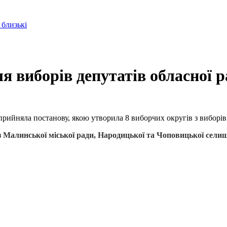
 близькі
 виборів депутатів обласної р
прийняла постанову, якою утворила 8 виборчих округів з виборів
з
Малинської міської ради, Народицької та Чоповицької сели