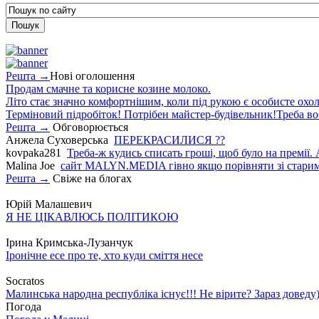
Решта →
Нові оголошення
Продам смачне та корисне козине молоко.
Літо стає значно комфортнішим, коли під рукою є особисте охо
Терміновий підробіток! Потрібен майстер-будівельник!Треба во
Решта →
Обговорюється
Анжела Суховерська
ПЕРЕКРАСИЛИСЯ ??
kovpaka281
Треба-ж кудись списать гроші, щоб було на премії. 
Malina Joe
сайт MALYN.MEDIA гiвно якщо порiвняти зi старим
Решта →
Свіже на блогах
Юрій Малашевич
Я НЕ ЦІКАВЛЮСЬ ПОЛІТИКОЮ
Ірина Кримська-Лузанчук
Іронічне есе про те, хто куди сміття несе
Socratos
Малинська народна республіка існує!!! Не вірите? Зараз доведу)
Погода