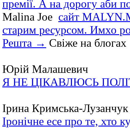
премії. А на дорогу аби по
Malina Joe
сайт MALYN.M
старим ресурсом. Имхо р
Решта →
Свіже на блогах
Юрій Малашевич
Я НЕ ЦІКАВЛЮСЬ ПОЛ
Ірина Кримська-Лузанчук
Іронічне есе про те, хто к