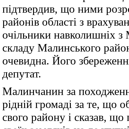
підтвердив, що ними роз
районів області з врахува
очільники навколишніх з
складу Малинського район
очевидна. Його збереження
депутат.
Малинчанин за походженн
рідній громаді за те, що 
свого району і сказав, що