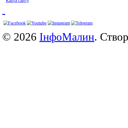
Карта сайту
© 2026
ІнфоМалин
. Ство