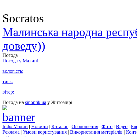
Socratos
Малинська народна республ
доведу))
Погода
Погода у
Малині
вологість:
тиск:
вітер:
Погода на
sinoptik.ua
у Житомирі
Інфо Малин
|
Новини
|
Каталог
|
Оголошення
|
Фото
|
Відео
|
Бл
Реклама
|
Умови користування
|
Використання матеріалів
|
Конт