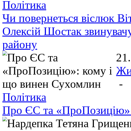
Політика
Чи повернеться віслюк Ві
Олексій Шостак звинувачу
району
21
Жи
-
Політика
Про ЄС та «ПроПозицію»: