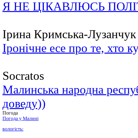
Я НЕ ЦІКАВЛЮСЬ ПОЛ
Ірина Кримська-Лузанчук
Іронічне есе про те, хто к
Socratos
Малинська народна республ
доведу))
Погода
Погода у
Малині
вологість: