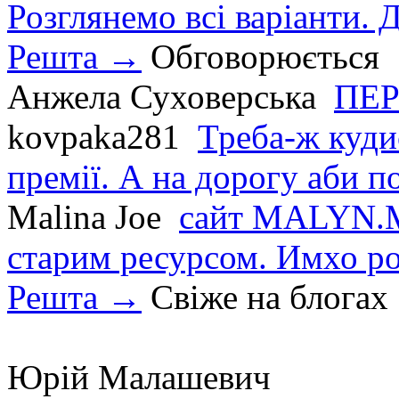
Розглянемо всі варіанти. Д
Решта →
Обговорюється
Анжела Суховерська
ПЕР
kovpaka281
Треба-ж куди
премії. А на дорогу аби по
Malina Joe
сайт MALYN.M
старим ресурсом. Имхо р
Решта →
Свіже на блогах
Юрій Малашевич