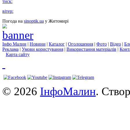
тиск:
вітер:
Погода на
sinoptik.ua
у Житомирі
Інфо Малин
|
Новини
|
Каталог
|
Оголошення
|
Фото
|
Відео
|
Бл
Реклама
|
Умови користування
|
Використання матеріалів
|
Конт
Карта сайту
© 2026
ІнфоМалин
. Ство