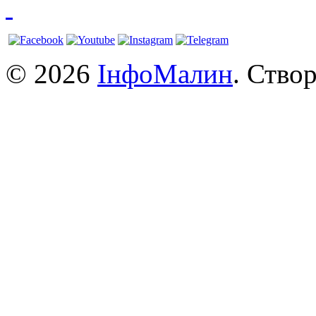
© 2026
ІнфоМалин
. Ство