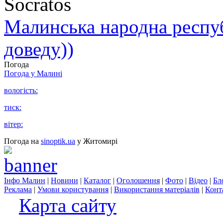
Socratos
Малинська народна республ
доведу))
Погода
Погода у
Малині
вологість:
тиск:
вітер:
Погода на
sinoptik.ua
у Житомирі
Інфо Малин
|
Новини
|
Каталог
|
Оголошення
|
Фото
|
Відео
|
Бл
Реклама
|
Умови користування
|
Використання матеріалів
|
Конт
Карта сайту