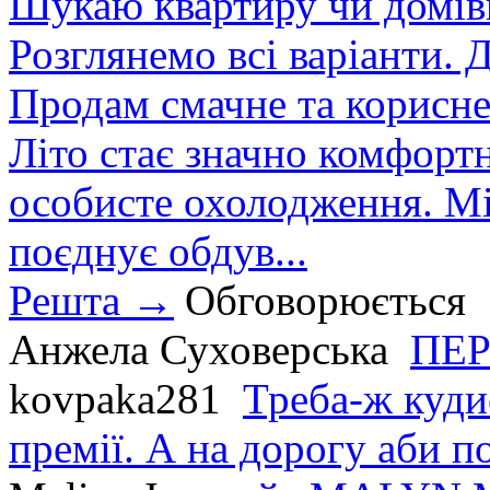
Шукаю квартиру чи домівк
Розглянемо всі варіанти. Д
Продам смачне та корисне
Літо стає значно комфорт
особисте охолодження. М
поєднує обдув...
Решта →
Обговорюється
Анжела Суховерська
ПЕР
kovpaka281
Треба-ж куди
премії. А на дорогу аби по