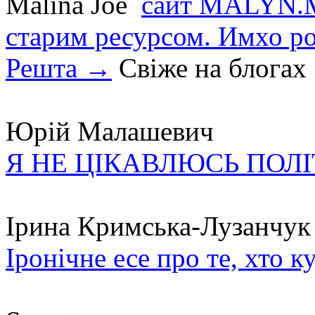
Malina Joe
сайт MALYN.M
старим ресурсом. Имхо р
Решта →
Свіже на блогах
Юрій Малашевич
Я НЕ ЦІКАВЛЮСЬ ПОЛ
Ірина Кримська-Лузанчук
Іронічне есе про те, хто к