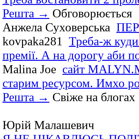
Решта →
Обговорюється
Анжела Суховерська
ПЕР
kovpaka281
Треба-ж куди
премії. А на дорогу аби по
Malina Joe
сайт MALYN.M
старим ресурсом. Имхо р
Решта →
Свіже на блогах
Юрій Малашевич
Я НЕ ЦІКАВЛЮСЬ ПОЛ