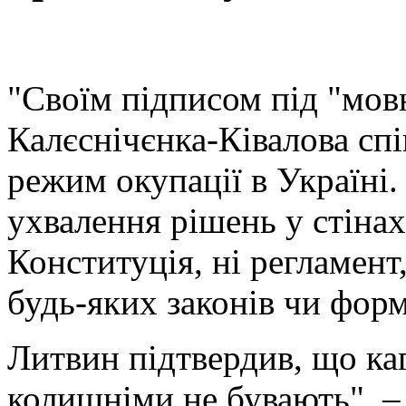
"Своїм підписом під "мов
Калєснічєнка-Ківалова спі
режим окупації в Україні.
ухвалення рішень у стіна
Конституція, ні регламент
будь-яких законів чи фор
Литвин підтвердив, що каг
колишніми не бувають", ‒ 