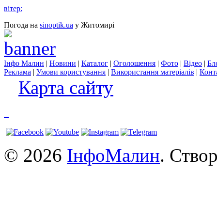
вітер:
Погода на
sinoptik.ua
у Житомирі
Інфо Малин
|
Новини
|
Каталог
|
Оголошення
|
Фото
|
Відео
|
Бл
Реклама
|
Умови користування
|
Використання матеріалів
|
Конт
Карта сайту
© 2026
ІнфоМалин
. Ство