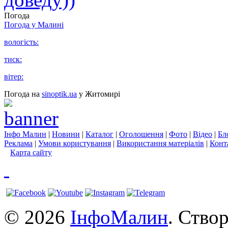
Погода
Погода у
Малині
вологість:
тиск:
вітер:
Погода на
sinoptik.ua
у Житомирі
Інфо Малин
|
Новини
|
Каталог
|
Оголошення
|
Фото
|
Відео
|
Бл
Реклама
|
Умови користування
|
Використання матеріалів
|
Конт
Карта сайту
© 2026
ІнфоМалин
. Ство