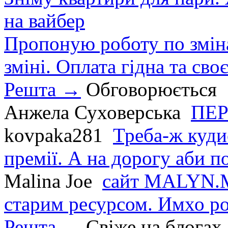
на вайбер
Пропоную роботу по зміна
зміні. Оплата гідна та сво
Решта →
Обговорюється
Анжела Суховерська
ПЕР
kovpaka281
Треба-ж куди
премії. А на дорогу аби по
Malina Joe
сайт MALYN.M
старим ресурсом. Имхо р
Решта →
Свіже на блогах