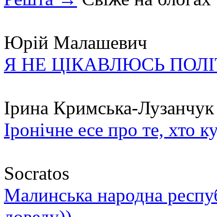
Юрій Малашевич
Я НЕ ЦІКАВЛЮСЬ ПОЛ
Ірина Кримська-Лузанчук
Іронічне есе про те, хто к
Socratos
Малинська народна республ
доведу))