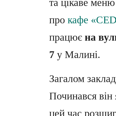
та цікаве меню
про
кафе «CE
працює
на вул
7
у Малині.
Загалом заклад
Починався він я
цей час розши