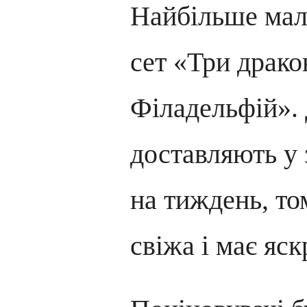
Найбільше мал
сет «Три драко
Філадельфій». 
доставляють у 
на тиждень, то
свіжа і має яс