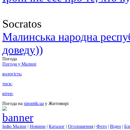
Socratos
Малинська народна республ
доведу))
Погода
Погода у
Малині
вологість:
тиск:
вітер:
Погода на
sinoptik.ua
у Житомирі
Інфо Малин
|
Новини
|
Каталог
|
Оголошення
|
Фото
|
Відео
|
Бл