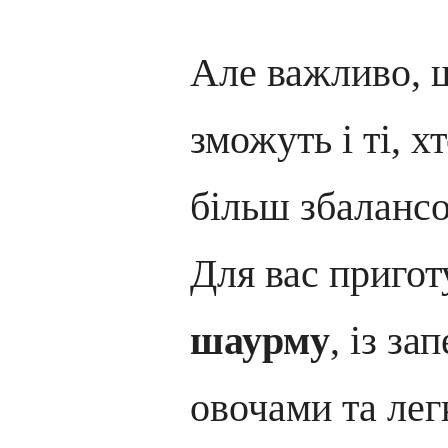
Але важливо, 
зможуть і ті, х
більш збалансо
Для вас приго
шаурму
, із з
овочами та лег