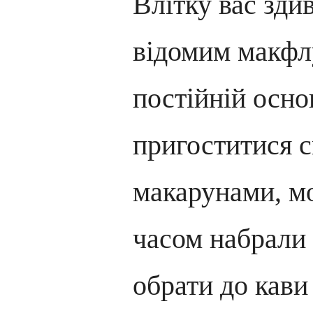
Влітку вас зди
відомим макфлу
постійній осно
пригоститися 
макарунами, мо
часом набрали 
обрати до кави