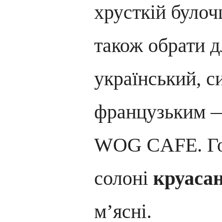
хрусткій булоч
також обрати д
український, с
французьким —
WOG CAFE. Го
солоні
круаса
м’ясні.