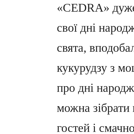
«CEDRA» дуже 
свої дні народ
свята, вподоба
кукурудзу з мо
про дні народж
можна зібрати 
гостей і смачн