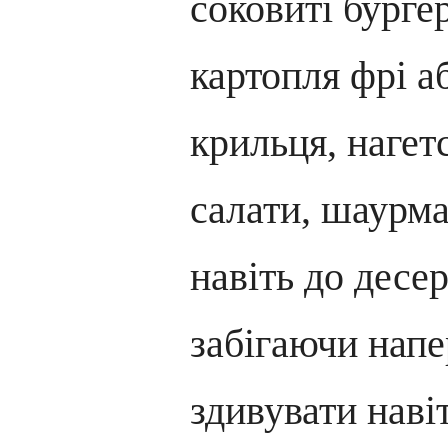
соковиті бургер
картопля фрі аб
крильця, нагетс
салати, шаурм
навіть до десер
забігаючи напе
здивувати наві