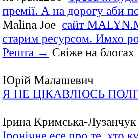
премії. А на дорогу аби по
Malina Joe
сайт MALYN.M
старим ресурсом. Имхо р
Решта →
Свіже на блогах
Юрій Малашевич
Я НЕ ЦІКАВЛЮСЬ ПОЛ
Ірина Кримська-Лузанчук
Іронічне есе про те, хто к