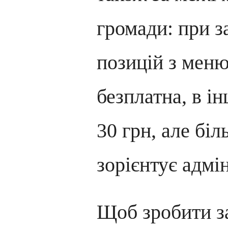
громади: при з
позицій з меню
безплатна, в і
30 грн, але бі
зорієнтує адмін
Щоб зробити з