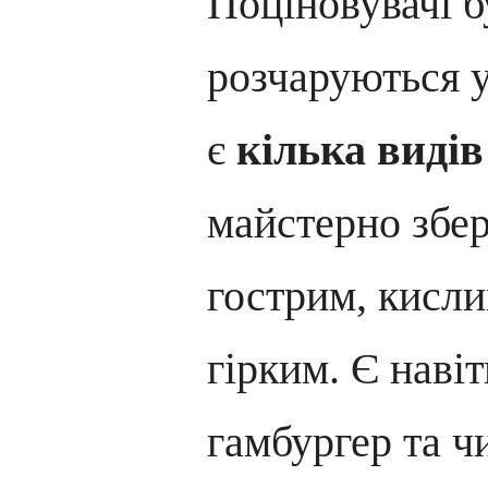
Поціновувачі б
розчаруються 
є
кілька видів
майстерно збер
гострим, кисли
гірким. Є навіт
гамбургер та ч