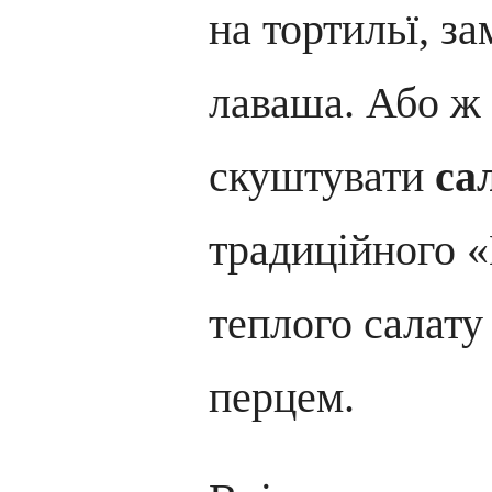
на тортильї, за
лаваша. Або ж
скуштувати
са
традиційного «
теплого салату
перцем.