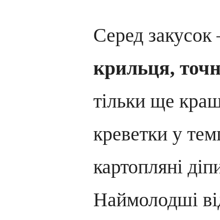
Серед закусок
крильця, точн
тільки ще кращ
креветки у тем
картопляні діп
Наймолодші від