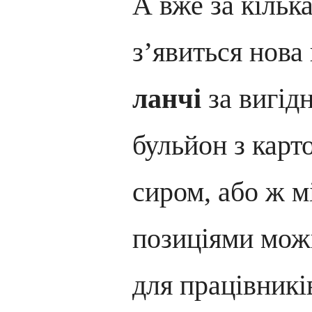
А вже за кільк
з’явиться нова
ланчі
за вигід
бульйон з карт
сиром, або ж м
позиціями мож
для працівникі