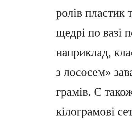
ролів пластик 
щедрі по вазі п
наприклад, кл
з лососем» зав
грамів. Є також
кілограмові се