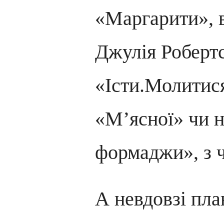
«Маргарити», в
Джулія Робертс
«Істи.Молитися
«М’ясної» чи 
формаджи», з 
А невдовзі пл