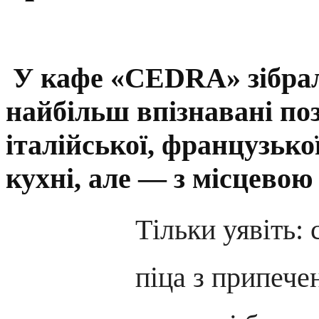
У кафе «CEDRA» зібра
найбільш впізнавані поз
італійської, французької
кухні, але — з місцево
Тільки уявіть:
піца з припече