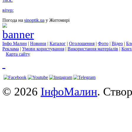
тиск:
вітер:
Погода на
sinoptik.ua
у Житомирі
Інфо Малин
|
Новини
|
Каталог
|
Оголошення
|
Фото
|
Відео
|
Бл
Реклама
|
Умови користування
|
Використання матеріалів
|
Конт
Карта сайту
© 2026
ІнфоМалин
. Ство