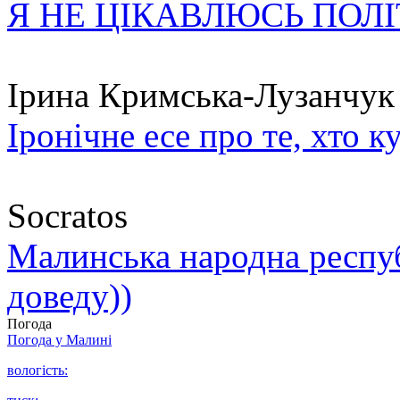
Я НЕ ЦІКАВЛЮСЬ ПОЛ
Ірина Кримська-Лузанчук
Іронічне есе про те, хто к
Socratos
Малинська народна республ
доведу))
Погода
Погода у
Малині
вологість: