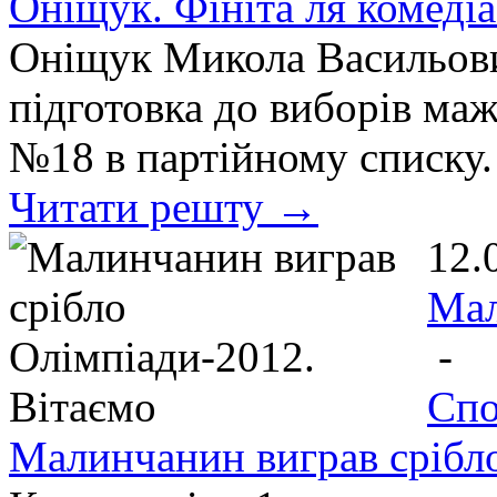
Оніщук. Фініта ля комедіа
Оніщук Микола Васильови
підготовка до виборів ма
№18 в партійному списку.
Читати решту →
12.
Ма
-
Спо
Малинчанин виграв срібло