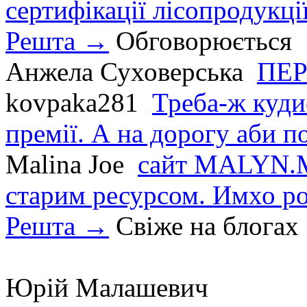
сертифікації лісопродукції
Решта →
Обговорюється
Анжела Суховерська
ПЕР
kovpaka281
Треба-ж куди
премії. А на дорогу аби по
Malina Joe
сайт MALYN.M
старим ресурсом. Имхо р
Решта →
Свіже на блогах
Юрій Малашевич