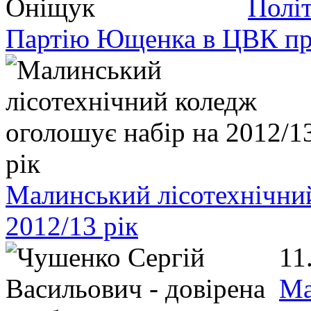
Полі
Партію Ющенка в ЦВК пр
Малинський лісотехнічний
2012/13 рік
11
Ма