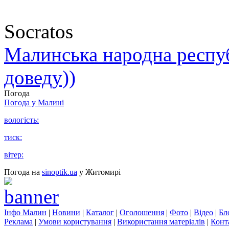
Socratos
Малинська народна республ
доведу))
Погода
Погода у
Малині
вологість:
тиск:
вітер:
Погода на
sinoptik.ua
у Житомирі
Інфо Малин
|
Новини
|
Каталог
|
Оголошення
|
Фото
|
Відео
|
Бл
Реклама
|
Умови користування
|
Використання матеріалів
|
Конт