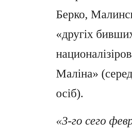
Берко, Малинс
«другіх бивших
националізіро
Маліна» (серед
осіб).
«3-го сего фе