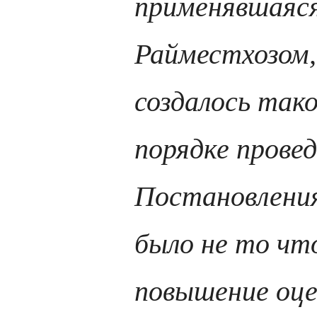
применявшаяс
Райместхозом,
создалось так
порядке прове
Постановления 
было не то чт
повышение оце