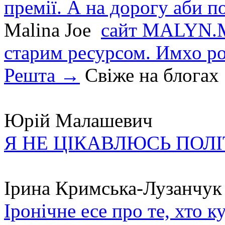
премії. А на дорогу аби по
Malina Joe
сайт MALYN.M
старим ресурсом. Имхо р
Решта →
Свіже на блогах
Юрій Малашевич
Я НЕ ЦІКАВЛЮСЬ ПОЛ
Ірина Кримська-Лузанчук
Іронічне есе про те, хто к