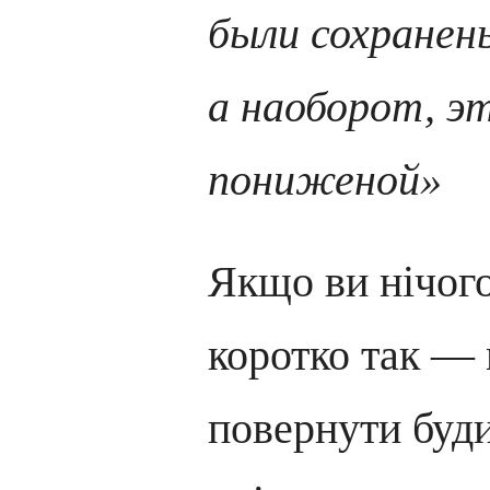
были сохранен
а наоборот, эт
пониженой»
Якщо ви нічого
коротко так —
повернути буд