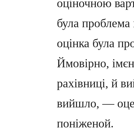
оціночною вар
була проблема 
оцінка була пр
Ймовірно, імєн
рахівниці, й в
вийшло, — оце
поніженой.